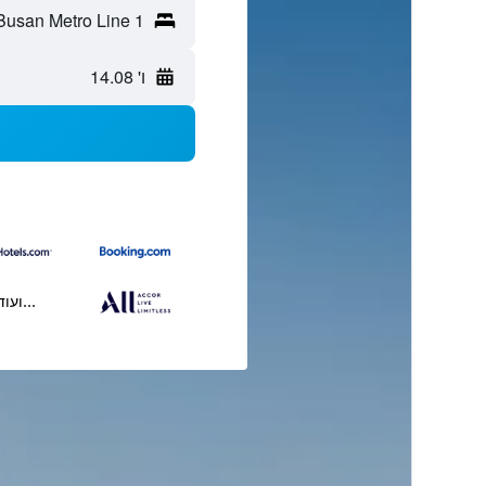
ו' 14.08
...ועוד