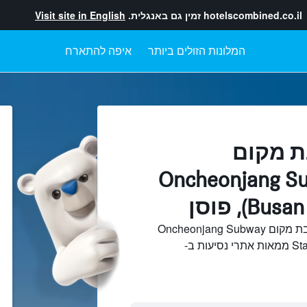
hotelscombined.co.il
זמין גם באנגלית.
Visit site in English
המלונות הזולים ביותר
איפה להתארח
ת מקום
Oncheonjang Su
Bu), פוסן
חיפוש והשוואתמלונות בקרבת מקום Oncheonjang Subway
Station (Busan Metro Line 1) ממאות אתרי נסיעות ב-