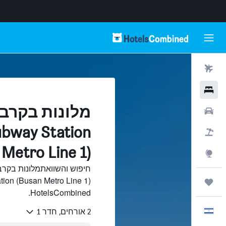
טיסות
מלונות
מלונות בקרב
רכבים
bway Station
חבילות
(san Metro Line 1
Explore
טיולים ונסיעות
HotelsCombined.
עִבְרִית
2 אורחים, חדר 1