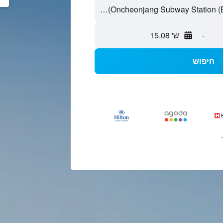
-
ש' 15.08
חיפוש