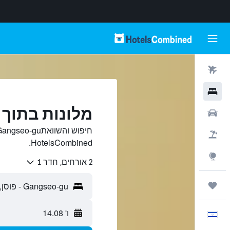
טיסות
מלונות
מלונות בתוך Gangseo-gu, פוסן
רכבים
חבילות
HotelsCombined.
Explore
2 אורחים, חדר 1
טיולים ונסיעות
ו' 14.08
עִבְרִית