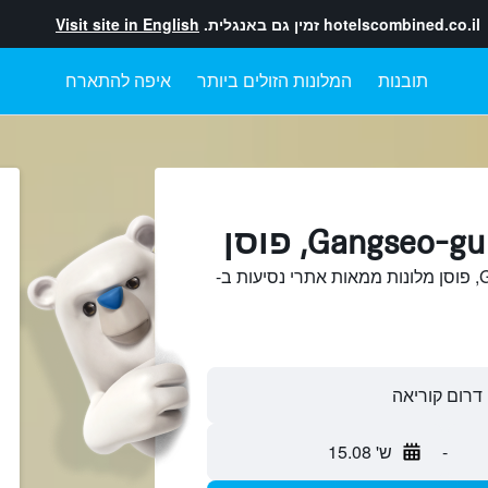
hotelscombined.co.il
זמין גם באנגלית.
Visit site in English
תובנות
המלונות הזולים ביותר
איפה להתארח
חיפוש והשוואתGangseo-gu, פוסן מלונות ממאות אתרי נסיעות ב-
-
ש' 15.08