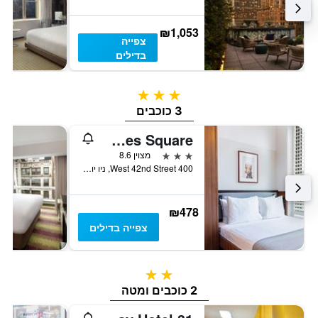
₪1,053
צפייה
בדילים
3 כוכבים
3 כוכבים
Pod Times Square
3 כוכבים
מצוין 8.6
400 West 42nd Street, ניו יורק, NY, ארצות הברית
₪478
צפייה בדילים
2 כוכבים
2 כוכבים ומטה