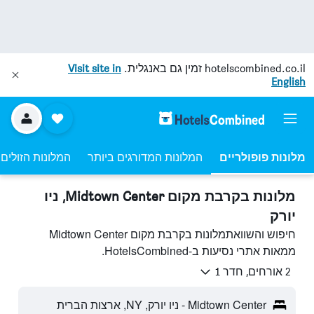
hotelscombined.co.il
זמין גם באנגלית.
Visit site in
English
מלונות פופולריים
המלונות המדורגים ביותר
המלונות הזולים 
מלונות בקרבת מקום Midtown Center, ניו
יורק
חיפוש והשוואתמלונות בקרבת מקום Midtown Center
ממאות אתרי נסיעות ב-HotelsCombined.
2 אורחים, חדר 1
Midtown Center - ניו יורק, NY, ארצות הברית