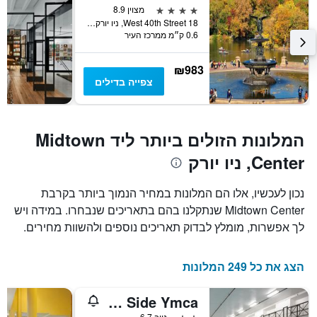
4 כוכבים
מצוין 8.9
18 West 40th Street, ניו יורק, NY, ארצות הברית
0.6 ק״מ ממרכז העיר
₪983
צפייה בדילים
המלונות הזולים ביותר ליד Midtown
Center, ניו יורק
נכון לעכשיו, אלו הם המלונות במחיר הנמוך ביותר בקרבת
Midtown Center שנתקלנו בהם בתאריכים שנבחרו. במידה ויש
לך אפשרות, מומלץ לבדוק תאריכים נוספים ולהשוות מחירים.
הצג את כל 249 המלונות
West Side Ymca
2 כוכבים
טוב 6.7