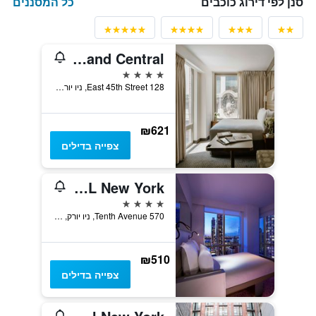
כל המסננים
סנן לפי דירוג כוכבים
Club Quarters Hotel Grand Central
4 כוכבים
128 East 45th Street, ניו יורק, NY, ארצות הברית
₪621
צפייה בדילים
YOTEL New York
4 כוכבים
570 Tenth Avenue, ניו יורק, NY, ארצות הברית
₪510
צפייה בדילים