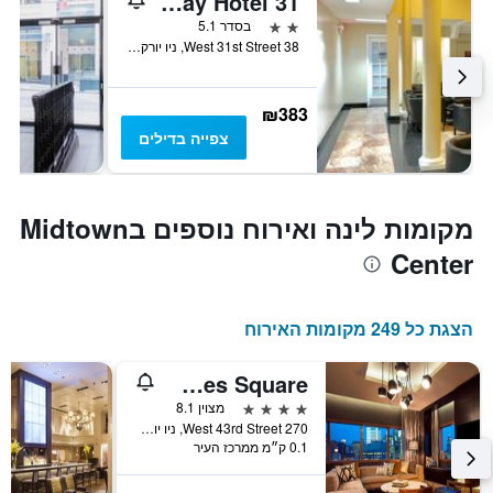
31 Street Broadway Hotel
2 כוכבים
בסדר 5.1
38 West 31st Street, ניו יורק, NY, ארצות הברית
₪383
צפייה בדילים
מקומות לינה ואירוח נוספים בMidtown
Center
הצגת כל 249 מקומות האירוח
The Westin New York at Times Square
4 כוכבים
מצוין 8.1
270 West 43rd Street, ניו יורק, NY, ארצות הברית
0.1 ק״מ ממרכז העיר