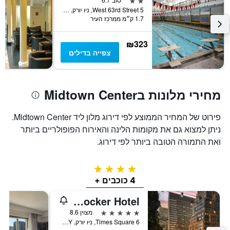
5 West 63rd Street, ניו יורק, NY, ארצות הברית
1.7 ק״מ ממרכז העיר
₪323
צפייה בדילים
מחירי מלונות בMidtown Center
פירוט של המחיר הממוצע לפי דירוג מלון ליד Midtown Center.
ניתן למצוא גם את מקומות הלינה והאירוח הפופולריים ביותר
ואת התמורה הטובה ביותר לפי דירוג.
4 כוכבים
4 כוכבים +
The Knickerbocker Hotel
5 כוכבים
מצוין 8.6
6 Times Square, ניו יורק, NY, ארצות הברית