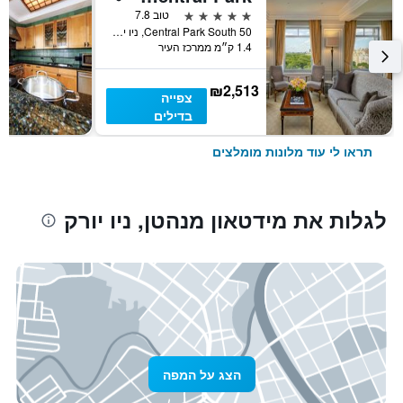
5 כוכבים
טוב 7.8
50 Central Park South, ניו יורק, NY, ארצות הברית
1.4 ק״מ ממרכז העיר
₪2,513
צפייה
בדילים
תראו לי עוד מלונות מומלצים
לגלות את מידטאון מנהטן, ניו יורק
הצג על המפה