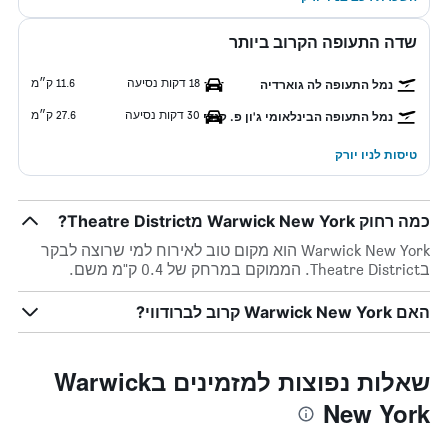
שדה התעופה הקרוב ביותר
18 דקות נסיעה
11.6 ק״מ
נמל התעופה לה גוארדיה
30 דקות נסיעה
27.6 ק״מ
נמל התעופה הבינלאומי ג'ון פ. קנדי
טיסות לניו יורק
כמה רחוק Warwick New York מTheatre District?
Warwick New York הוא מקום טוב לאירוח למי שרוצה לבקר
בTheatre District. הממוקם במרחק של 0.4 ק"מ משם.
האם Warwick New York קרוב לברודווי?
שאלות נפוצות למזמינים בWarwick
New York