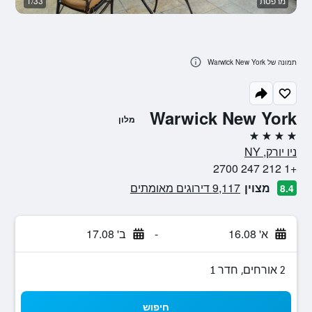
מרפסת
1/33
לו
תמונה של Warwick New York
Warwick New York
מלון
4 כוכבים
ניו יורק, NY
+1 212 247 2700
מצוין
9,117 דירוגים מאומתים
8.4
א' 16.08
-
ב' 17.08
2 אורחים, חדר 1
חיפוש