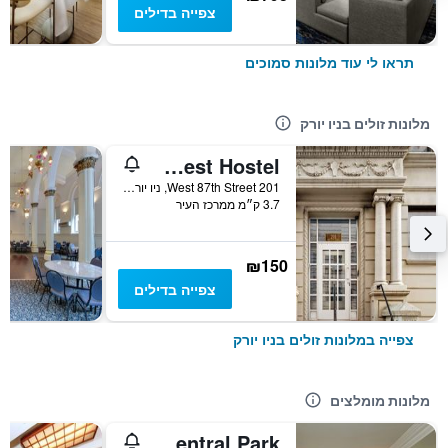
צפייה בדילים
תראו לי עוד מלונות סמוכים
מלונות זולים בניו יורק
Central Park West Hostel
201 West 87th Street, ניו יורק, NY, ארצות הברית
3.7 ק״מ ממרכז העיר
₪150
צפייה בדילים
צפייה במלונות זולים בניו יורק
מלונות מומלצים
The Ritz-Carlton New York Central Park