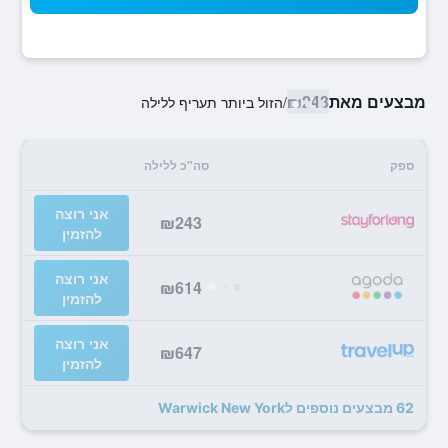
מבצעים מאת
₪243
/
הזול ביותר תעריף ללילה
ספק
סה"כ ללילה
אני רוצה
₪243
להזמין
אני רוצה
₪614
להזמין
אני רוצה
₪647
להזמין
62 מבצעים נוספים לWarwick New York