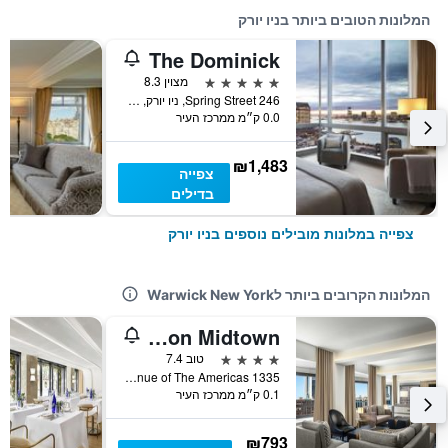
המלונות הטובים ביותר בניו יורק
The Dominick
5 כוכבים
מצוין 8.3
246 Spring Street, ניו יורק, NY, ארצות הברית
0.0 ק״מ ממרכז העיר
₪1,483
צפייה
בדילים
צפייה במלונות מובילים נוספים בניו יורק
המלונות הקרובים ביותר לWarwick New York
New York Hilton Midtown
4 כוכבים
טוב 7.4
1335 Avenue of The Americas, ניו יורק, NY, ארצות הברית
0.1 ק״מ ממרכז העיר
₪793