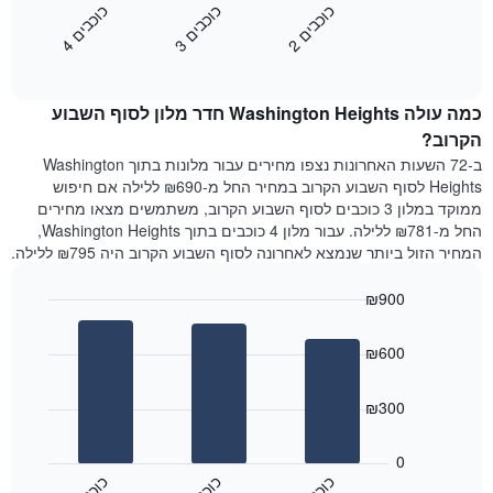
השבוע.
מציג
כ
ם
כ
ם
כ
ם
התרשים
את
2
ו
כ
ב
י
3
ו
כ
ב
י
4
ו
כ
ב
י
כולל
End
מחיר
1
of
הממוצע
interactive
ציר
של
chart
Y
כמה עולה Washington Heights חדר מלון לסוף השבוע
חדר
המציג
הלילה
הקרוב?
את
שנמצא
ב-72 השעות האחרונות נצפו מחירים עבור מלונות בתוך Washington
מחיר
היום
Heights לסוף השבוע הקרוב במחיר החל מ-₪690 ללילה אם חיפוש
הממוצע
בימים
ממוקד במלון 3 כוכבים לסוף השבוע הקרוב, משתמשים מצאו מחירים
של
האחרונים
החל מ-₪781 ללילה. עבור מלון 4 כוכבים בתוך Washington Heights,
חדר
השלושה,
המחיר הזול ביותר שנמצא לאחרונה לסוף השבוע הקרוב היה ₪795 ללילה.
מקובץ
לפי
₪900
דירוג
הכוכבים
Bar
Chart
graphic.
chart
התרשים
₪600
with
מציג
3
1
bars.
ציר
₪300
X
התרשים
המציג
הבא
0
קטגוריות
מציג
מלונות