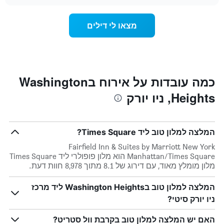
מחיר
chart
התרשים
החדר
כולל
ככל
מצאו לי דילים
1
שמתקרב
ציר
מועד
Y
השהות
המציגים
התרשים
את
כולל1
המחיר
ציר
כמה עובדות על אירוח בWashington
הממוצע
X
של
Heights, ניו יורק
המציגים
חדר
את
במהלך
מספר
סוף
הימים
השבוע
המלצה למלון טוב ליד Times Square?
שנותרו
זה
עד
Fairfield Inn & Suites by Marriott New York
שנמצא
למועד
Manhattan/Times Square הוא מלון פופולרי ליד Times Square
בימים
השהות
מלון מומלץ מאוד, עם דירוג של 8.1 מתוך 8,978 חוות דעת.
האחרונים
התרשים
כולל
המלצה למלון טוב בWashington Heights ליד מרכז
1
ניו יורק סיטי?
ציר
Y
המציג
האם יש המלצה למלון טוב בקרבת וול סטריט?