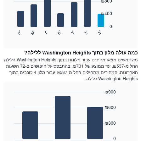
ציר
₪800
with
X
7
המציגים
₪400
bars.
חודשים.
התרשים
0
התרשים
כולל
'
'
'
'
'
'
ש
'
א
ה
ב
ד
ג
ו
הבא
End
1
of
מציג
ציר
interactive
את
chart
Y
מחיר
כמה עולה מלון בתוך Washington Heights ללילה?
המציגים
הממוצע
משתמשים מצאו מחירים עבור מלונות בתוך Washington Heights הלילה
את
של
החל מ-₪537, עד ממוצע של ₪731, בהתבסס על חיפושים ב-72 השעות
המחיר
חדר
הממוצע
האחרונות. המחירים מתחילים החל מ-₪537 עבור מלון 4 כוכבים בתוך
לכל
של
Washington Heights ללילה.
יום
חדר
בשבוע
₪900
התרשים
Bar
כולל
Chart
graphic.
chart
1
₪600
with
ציר
3
X
bars.
₪300
המציגים
את
התרשים
ימי
הבא
0