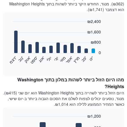
(₪362). מנגד, החודש היקר ביותר לשהות בתוך Washington Heights
הוא דצמבר (₪1,741).
₪2,400
Bar
Chart
₪1,600
graphic.
chart
with
12
₪800
bars.
0
התרשים
'
'
מרץ
'
מאי
יוני
יולי
'
'
'
'
'
י
נ
ו
פ
ב​​​​​​​
א
פ
ר
א
ו
ג
ס
פ
ט
א
ו
ק
נ
ו
ב
ד
צ
מ
הבא
End
of
מציג
interactive
את
chart
מחיר
מהו היום הזול ביותר לשהות במלון בתוך Washington
הממוצע
Heights?
של
היום הזול ביותר לשהייה בתוך Washington Heights הוא יום שני (₪415).
חדר
מנגד, נוסעים יכולים לצפות לשלם את הסכום הגבוה ביותר ב-יום שישי,
בכל
כאשר המחיר הממוצע ללילה הוא ₪1,014.
חודש
התרשים
₪1,200
כולל
1
Bar
Chart
graphic.
chart