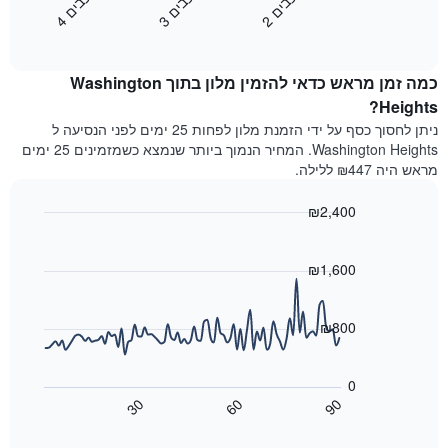
כ
ם
כ
ם
כ
ם
את
לפי
2
ו
כ
ב
י
3
ו
כ
ב
י
4
ו
כ
ב
י
End
המחיר
מדרגות
of
הממוצע
interactive
כוכבים.
לחדר
chart
התרשים
כמה זמן מראש כדאי להזמין מלון בתוך Washington
ללילה
כולל
הנוכחי,
Heights?
1
כפי
ניתן לחסוך כסף על ידי הזמנת מלון לפחות 25 ימים לפני הנסיעה ל
ציר
שנמצא
Y
Washington Heights. המחיר הנמוך ביותר שנמצא כשמזמינים 25 ימים
בשלושת
המציגים
מראש היה ₪447 ללילה.
הימים
את
האחרונים,
מחיר
₪2,400
לפי
החדר
דירוג
Line
Chart
הממוצע
graphic.
chart
כוכבים
להלילה
with
₪1,600
התרשים
שנמצא
90
כולל1
data
בשלושת
ציר
points.
הימים
₪800
X
האחרונים
המציגים
התרשים
קטגוריות
הבא
0
מלונות
מציג
30
60
90
לפי
כיצד
End
דירוג
of
משתנה
interactive
כוכבים.