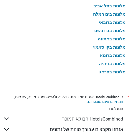
מלונות בתל אביב
מלונות בים המלח
מלונות בדובאי
מלונות בבודפשט
מלונות באתונה
מלונות בקו סאמוי
מלונות ברומא
מלונות בנתניה
מלונות בפראג
מלונות בטבריה
מלונות בטוקיו
מלונות בבנגקוק
*
ב-HotelsCombined אנחנו תמיד מנסים לקבל ולהציג תמחור מדויק, עם זאת,
המחירים אינם מובטחים
.
מלונות בלונדון
הנה למה:
מלונות בבוקרשט
HotelsCombined הם לא המוכר
מלונות בפאפוס
מלונות בלימסול
אנחנו מקבצים עבורך טונות של נתונים