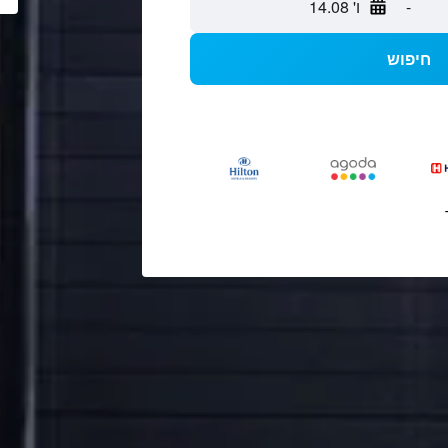
-
ו' 14.08
חיפוש