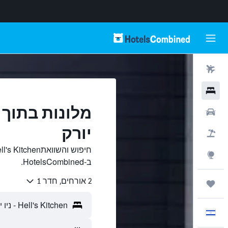
טיסות
מלונות
רכבים
יורק
חבילות
Explore
ב-HotelsCombined.
2 אורחים, חדר 1
טיולים ונסיעות
עִבְרִית