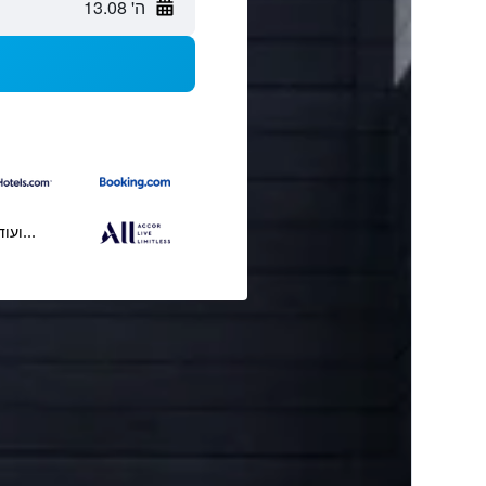
ה' 13.08
...ועוד