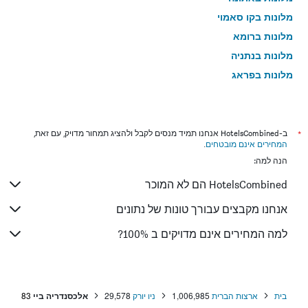
מלונות בקו סאמוי
מלונות ברומא
מלונות בנתניה
מלונות בפראג
מלונות בטבריה
מלונות בטוקיו
מלונות בבנגקוק
*
ב-HotelsCombined אנחנו תמיד מנסים לקבל ולהציג תמחור מדויק, עם זאת,
המחירים אינם מובטחים
.
מלונות בלונדון
הנה למה:
מלונות בבוקרשט
HotelsCombined הם לא המוכר
מלונות בפאפוס
מלונות בלימסול
אנחנו מקבצים עבורך טונות של נתונים
מלונות בפאטונג
למה המחירים אינם מדויקים ב 100%?
מלונות בפריז
מלונות בוינה
מלונות בטביליסי
בית
ארצות הברית
1,006,985
ניו יורק
29,578
אלכסנדריה ביי
83
מלונות באיה נאפה