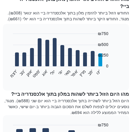
ביי?
החודש הזול ביותר להזמין מלון בתוך אלכסנדריה ביי הוא ינואר (₪308).
מנגד, החודש היקר ביותר לשהות בתוך אלכסנדריה ביי הוא יולי (₪661).
₪750
Bar
Chart
₪500
graphic.
chart
with
12
₪250
bars.
0
התרשים
'
'
מרץ
'
מאי
יוני
יולי
'
'
'
'
'
י
נ
ו
פ
ב​​​​​​​
א
פ
ר
א
ו
ג
ס
פ
ט
א
ו
ק
נ
ו
ב
ד
צ
מ
הבא
End
of
מציג
interactive
את
chart
מחיר
מהו היום הזול ביותר לשהות במלון בתוך אלכסנדריה ביי?
הממוצע
היום הזול ביותר לשהייה בתוך אלכסנדריה ביי הוא יום שני (₪588). מנגד,
של
נוסעים יכולים לצפות לשלם את הסכום הגבוה ביותר ב-יום שישי, כאשר
חדר
המחיר הממוצע ללילה הוא ₪694.
בכל
חודש
₪750
התרשים
Bar
Chart