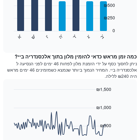
כולל
graphic.
chart
₪500
1
with
ציר
7
₪250
X
bars.
המציגים
חודשים.
0
התרשים
התרשים
'
'
'
'
'
'
ש
'
א
ה
ד
ב
ג
ו
הבא
End
כולל
of
מציג
interactive
1
את
chart
ציר
מחיר
כמה זמן מראש כדאי להזמין מלון בתוך אלכסנדריה ביי?
Y
הממוצע
ניתן לחסוך כסף על ידי הזמנת מלון לפחות 46 ימים לפני הנסיעה ל
המציגים
של
אלכסנדריה ביי. המחיר הנמוך ביותר שנמצא כשמזמינים 46 ימים מראש
את
חדר
היה ₪240 ללילה.
המחיר
לכל
הממוצע
יום
₪1,500
של
בשבוע
חדר
Line
התרשים
Chart
graphic.
chart
כולל
with
₪1,000
1
90
ציר
data
X
points.
₪500
המציגים
את
התרשים
ימי
הבא