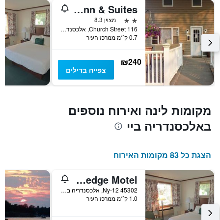
1
Capt.'s Inn & Suites
ציר
2 כוכבים
מצוין 8.3
Y
116 Church Street, אלכסנדריה ביי, NY, ארצות הברית
המציג
0.7 ק״מ ממרכז העיר
את
מחיר
הממוצע
₪240
של
צפייה בדילים
חדר
מקומות לינה ואירוח נוספים
באלכסנדריה ביי
הצגת כל 83 מקומות האירוח
Rock Ledge Motel
45302 Ny-12, אלכסנדריה ביי, NY, ארצות הברית
1.0 ק״מ ממרכז העיר