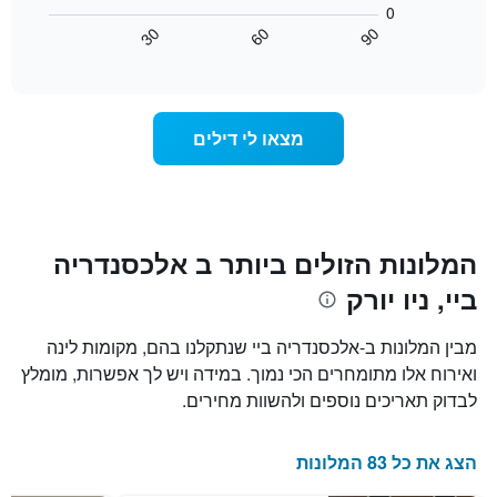
0
השבוע.
מציג
30
60
90
התרשים
כיצד
End
of
כולל
משתנה
interactive
1
מחיר
chart
ציר
החדר
Y
ככל
מצאו לי דילים
המציג
שמתקרב
את
מועד
מחיר
השהות
הממוצע
התרשים
של
כולל1
חדר
ציר
המלונות הזולים ביותר ב אלכסנדריה
X
ביי, ניו יורק
המציגים
את
מספר
מבין המלונות ב-אלכסנדריה ביי שנתקלנו בהם, מקומות לינה
הימים
ואירוח אלו מתומחרים הכי נמוך. במידה ויש לך אפשרות, מומלץ
שנותרו
לבדוק תאריכים נוספים ולהשוות מחירים.
עד
למועד
השהות
הצג את כל 83 המלונות
התרשים
כולל