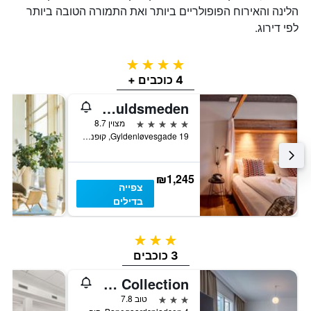
הלינה והאירוח הפופולריים ביותר ואת התמורה הטובה ביותר
לפי דירוג.
4 כוכבים
4 כוכבים +
Manon Les Suites Guldsmeden
5 כוכבים
מצוין 8.7
Gyldenløvesgade 19, קופנהגן, אזור קופנהגן, דנמרק
₪1,245
צפייה
בדילים
3 כוכבים
3 כוכבים
Hotel Astoria, BW Signature Collection
3 כוכבים
טוב 7.8