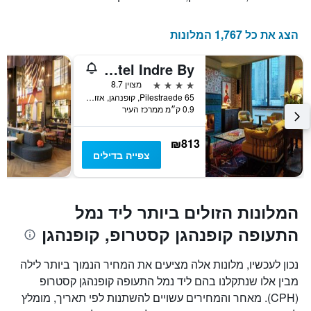
השהות
התרשים
כולל
הצג את כל 1,767 המלונות
1
ציר
25hours Hotel Indre By
Y
המציג
4 כוכבים
מצוין 8.7
את
Pilestraede 65, קופנהגן, אזור קופנהגן, דנמרק
0.9 ק״מ ממרכז העיר
מחיר
הממוצע
של
₪813
חדר
צפייה בדילים
המלונות הזולים ביותר ליד נמל
התעופה קופנהגן קסטרופ, קופנהגן
נכון לעכשיו, מלונות אלה מציעים את המחיר הנמוך ביותר לילה
מבין אלו שנתקלנו בהם ליד נמל התעופה קופנהגן קסטרופ
(CPH). מאחר והמחירים עשויים להשתנות לפי תאריך, מומלץ