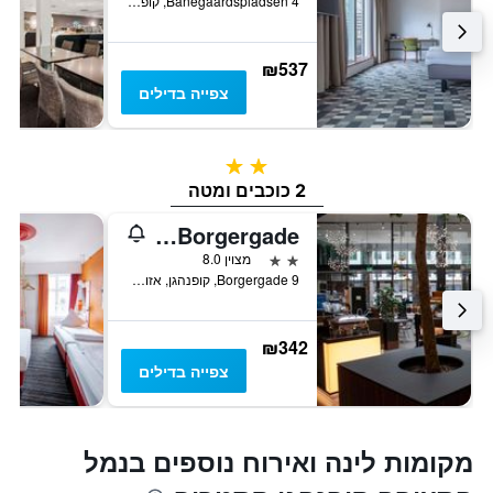
Banegaardspladsen 4, קופנהגן, אזור קופנהגן, דנמרק
₪537
צפייה בדילים
2 כוכבים
2 כוכבים ומטה
Wakeup Copenhagen - Borgergade
2 כוכבים
מצוין 8.0
Borgergade 9, קופנהגן, אזור קופנהגן, דנמרק
₪342
צפייה בדילים
מקומות לינה ואירוח נוספים בנמל