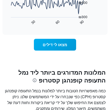
את
₪600
ימי
התרשים
השבוע.
הבא
התרשים
₪300
מציג
כולל
30
60
90
כיצד
End
1
of
משתנה
interactive
ציר
מחיר
chart
Y
החדר
המציג
ככל
מצאו לי דילים
את
שמתקרב
מחיר
מועד
הממוצע
השהות
של
התרשים
חדר
כולל1
ציר
המלונות המדורגים ביותר ליד נמל
X
התעופה קופנהגן קסטרופ
המציגים
את
מספר
כמה מאפשרויות הטובות ביותר למלונות בנמל התעופה קופנהגן
הימים
קסטרופ (CPH) כפי שנבחרו על ידי המשתמשים שלנו. ניתן
שנותרו
לצמצם את החיפוש שלך על ידי קריאת ביקורות וחוות דעת של
עד
למועד
משתמשים, תיאור המלון, שירותים ומתקנים.