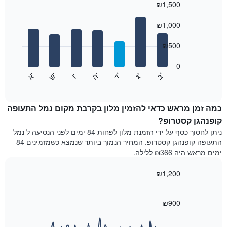
₪1,500
כולל
1
Bar
Chart
graphic.
ציר
chart
₪1,000
with
X
7
המציגים
₪500
bars.
חודשים.
התרשים
0
התרשים
כולל
'
'
'
'
'
'
ש
'
א
ה
ב
ד
ג
ו
הבא
End
1
of
מציג
ציר
interactive
את
chart
Y
מחיר
כמה זמן מראש כדאי להזמין מלון בקרבת מקום נמל התעופה
המציגים
הממוצע
קופנהגן קסטרופ?
את
של
המחיר
ניתן לחסוך כסף על ידי הזמנת מלון לפחות 84 ימים לפני הנסיעה ל נמל
חדר
הממוצע
התעופה קופנהגן קסטרופ. המחיר הנמוך ביותר שנמצא כשמזמינים 84
לכל
של
ימים מראש היה ₪366 ללילה.
יום
חדר
בשבוע
₪1,200
התרשים
כולל
Line
Chart
graphic.
1
chart
with
₪900
ציר
90
X
data
המציגים
points.