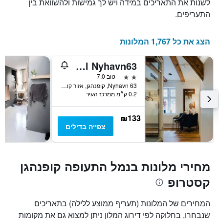
לשנות את התאריכים במידה ויש לך גמישות ולהשוואת בין
התעריפים.
הצג את כל 1,767 המלונות
Hotel Nyhavn63
2 כוכבים
טוב 7.0
Nyhavn 63, קופנהגן, אזור קופנהגן, דנמרק
0.2 ק״מ ממרכז העיר
₪133
צפייה בדילים
מחירי מלונות בנמל התעופה קופנהגן
קסטרופ
המחירים של המלונות (תעריף ממוצע ללילה) בתאריכים
שנבחרו, בחלוקה לפי דירוג המלון ניתן למצוא גם את מקומות