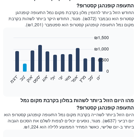
התעופה קופנהגן קסטרופ?
החודש הזול ביותר להזמין מלון בקרבת מקום נמל התעופה קופנהגן
קסטרופ הוא נובמבר (₪372). מנגד, החודש היקר ביותר לשהות בקרבת
מקום נמל התעופה קופנהגן קסטרופ הוא ספטמבר (₪1,201).
₪1,500
Bar
Chart
₪1,000
graphic.
chart
with
12
₪500
bars.
0
התרשים
'
'
מרץ
'
מאי
יוני
יולי
'
'
'
'
'
י
נ
ו
פ
ב​​​​​​​
א
פ
ר
א
ו
ג
ס
פ
ט
א
ו
ק
נ
ו
ב
ד
צ
מ
הבא
End
of
מציג
interactive
את
chart
מחיר
מהו היום הזול ביותר לשהות במלון בקרבת מקום נמל
הממוצע
התעופה קופנהגן קסטרופ?
של
היום הזול ביותר לשהייה בקרבת מקום נמל התעופה קופנהגן קסטרופ הוא
חדר
יום רביעי (₪637). מנגד, נוסעים יכולים לצפות לשלם את הסכום הגבוה
בכל
ביותר ב-יום שלישי, כאשר המחיר הממוצע ללילה הוא ₪1,224.
חודש
התרשים