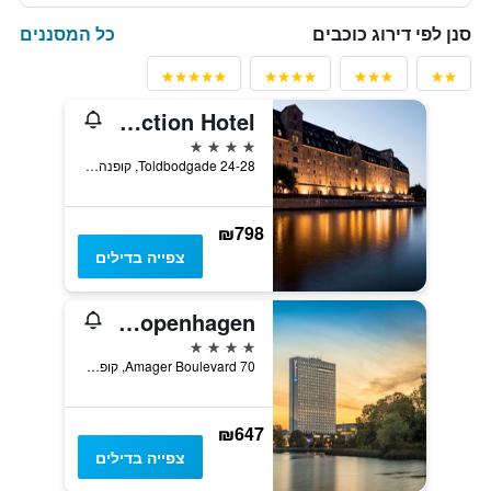
כל המסננים
סנן לפי דירוג כוכבים
Hotel Admiral, an Ascend Collection Hotel
4 כוכבים
Toldbodgade 24-28, קופנהגן, אזור קופנהגן, דנמרק
₪798
צפייה בדילים
Radisson Blu Scandinavia Hotel, Copenhagen
4 כוכבים
Amager Boulevard 70, קופנהגן, אזור קופנהגן, דנמרק
₪647
צפייה בדילים