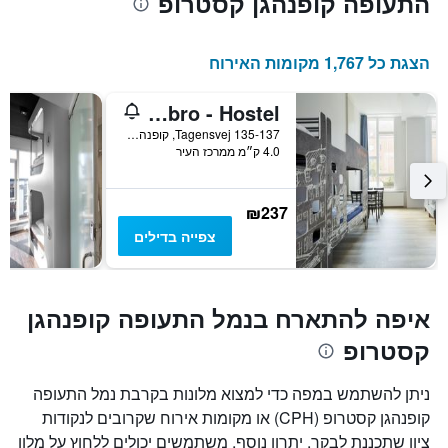
התעופה קופנהגן קסטרופ
הצגת כל 1,767 מקומות האירוח
a&o Copenhagen Norrebro - Hostel
Tagensvej 135-137, קופנהגן, אזור קופנהגן, דנמרק
4.0 ק״מ ממרכז העיר
₪237
צפייה בדילים
איפה להתארח בנמל התעופה קופנהגן
קסטרופ
ניתן להשתמש במפה כדי למצוא מלונות בקרבת נמל התעופה
קופנהגן קסטרופ (CPH) או מקומות אירוח שקרובים לנקודות
ציון שתכננת לבקר. יתרון נוסף, משתמשים יכולים ללחוץ על מלון