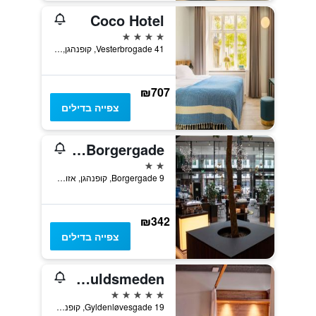
Coco Hotel
4 כוכבים
Vesterbrogade 41, קופנהגן, אזור קופנהגן, דנמרק
₪707
צפייה בדילים
Wakeup Copenhagen - Borgergade
2 כוכבים
Borgergade 9, קופנהגן, אזור קופנהגן, דנמרק
₪342
צפייה בדילים
Manon Les Suites Guldsmeden
5 כוכבים
Gyldenløvesgade 19, קופנהגן, אזור קופנהגן, דנמרק