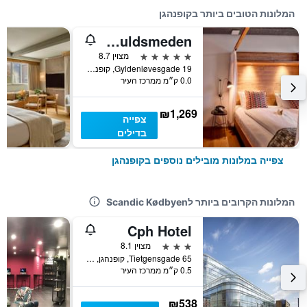
המלונות הטובים ביותר בקופנהגן
Manon Les Suites Guldsmeden
5 כוכבים
מצוין 8.7
Gyldenløvesgade 19, קופנהגן, אזור קופנהגן, דנמרק
0.0 ק״מ ממרכז העיר
₪1,269
צפייה
בדילים
צפייה במלונות מובילים נוספים בקופנהגן
המלונות הקרובים ביותר לScandic Kødbyen
Cph Hotel
3 כוכבים
מצוין 8.1
Tietgensgade 65, קופנהגן, אזור קופנהגן, דנמרק
0.5 ק״מ ממרכז העיר
₪538