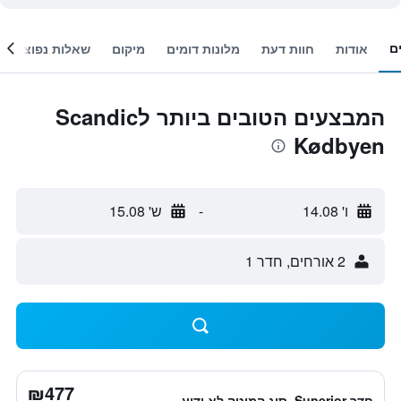
ם
אודות
חוות דעת
מלונות דומים
מיקום
שאלות נפוצות
המבצעים הטובים ביותר לScandic
Kødbyen
ו' 14.08
-
ש' 15.08
2 אורחים, חדר 1
₪477
חדר Superior, סוג המיטה לא ידוע