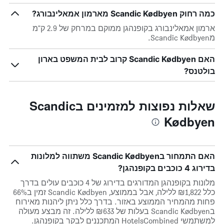
כמה רחוק Scandic Kødbyen מארמון אמאלינבורג?
ארמון אמאלינבורג בקופנהגן ממוקם במרחק של 2.9 ק"מ
מScandic Kødbyen.
האם Scandic Kødbyen קרוב לבית המשפט בארון
בולטנס?
שאלות נפוצות למזמינים בScandic
Kødbyen
האם התמחור בScandic Kødbyen משתווה למלונות
בדירוג 4 כוכבים בקופנהגן?
מלונות בקופנהגן המדורגים בדירוג של 4 כוכבים עולים בדרך
כלל ₪1,822 ללילה, אבל בממוצע, Scandic Kødbyen זמין ב66%
פחות מהמחיר הממוצע באזור. בדרך כלל ניתן ליהנות מאירוח
בScandic Kødbyen בעלות של ₪633 ללילה. זה מבצע מעולה
למשתמשי HotelsCombined המתכננים לבקר בקופנהגן.