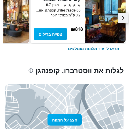
4 כוכבים
מצוין 8.7
Pilestraede 65, קופנהגן, אזור קופנהגן, דנמרק
0.9 ק״מ ממרכז העיר
₪818
צפייה בדילים
תראו לי עוד מלונות מומלצים
לגלות את ווסטרברו, קופנהגן
הצג על המפה