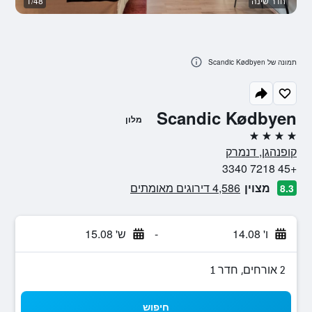
חדר שינה
1/48
א
תמונה של Scandic Kødbyen
Scandic Kødbyen
מלון
4 כוכבים
קופנהגן, דנמרק
+45 7218 3340
מצוין
4,586 דירוגים מאומתים
8.3
ו' 14.08
-
ש' 15.08
2 אורחים, חדר 1
חיפוש