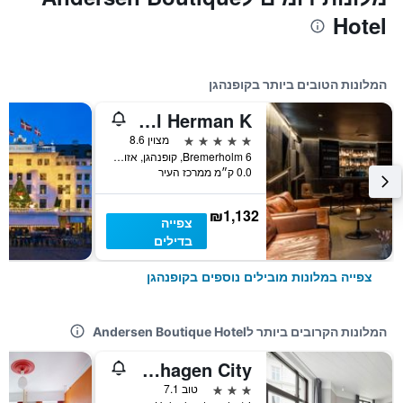
Hotel
המלונות הטובים ביותר בקופנהגן
Boutique Hotel Herman K
5 כוכבים
מצוין 8.6
Bremerholm 6, קופנהגן, אזור קופנהגן, דנמרק
0.0 ק״מ ממרכז העיר
₪1,132
צפייה
בדילים
צפייה במלונות מובילים נוספים בקופנהגן
המלונות הקרובים ביותר לAndersen Boutique Hotel
Four Points Flex by Sheraton Copenhagen City
3 כוכבים
טוב 7.1