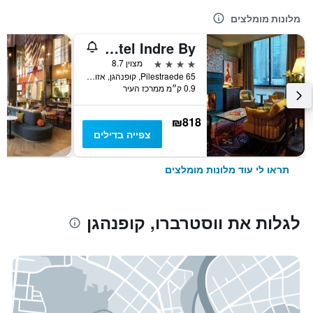
מלונות מומלצים
25hours Hotel Indre By
4 כוכבים
מצוין 8.7
Pilestraede 65, קופנהגן, אזור קופנהגן, דנמרק
0.9 ק״מ ממרכז העיר
₪818
צפייה בדילים
תראו לי עוד מלונות מומלצים
לגלות את ווסטרברו, קופנהגן