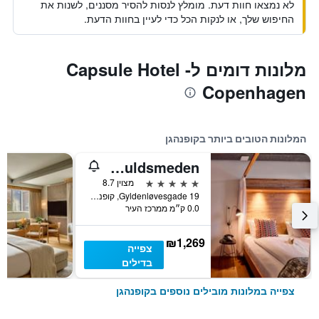
לא נמצאו חוות דעת. מומלץ לנסות להסיר מסננים, לשנות את
החיפוש שלך, או לנקות הכל כדי לעיין בחוות הדעת.
מלונות דומים לCapsule Hotel -
Copenhagen
המלונות הטובים ביותר בקופנהגן
Manon Les Suites Guldsmeden
5 כוכבים
מצוין 8.7
Gyldenløvesgade 19, קופנהגן, אזור קופנהגן, דנמרק
0.0 ק״מ ממרכז העיר
₪1,269
צפייה
בדילים
צפייה במלונות מובילים נוספים בקופנהגן