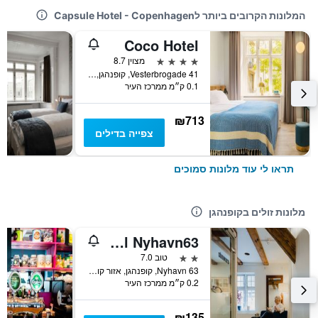
המלונות הקרובים ביותר לCapsule Hotel - Copenhagen
Coco Hotel
4 כוכבים
מצוין 8.7
Vesterbrogade 41, קופנהגן, אזור קופנהגן, דנמרק
0.1 ק״מ ממרכז העיר
₪713
צפייה בדילים
תראו לי עוד מלונות סמוכים
מלונות זולים בקופנהגן
Hotel Nyhavn63
2 כוכבים
טוב 7.0
Nyhavn 63, קופנהגן, אזור קופנהגן, דנמרק
0.2 ק״מ ממרכז העיר
₪135