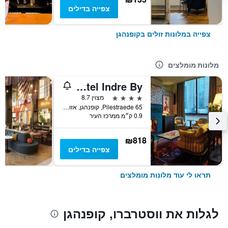
צפייה בדילים
צפייה במלונות זולים בקופנהגן
מלונות מומלצים
25hours Hotel Indre By
4 כוכבים
מצוין 8.7
Pilestraede 65, קופנהגן, אזור קופנהגן, דנמרק
0.9 ק״מ ממרכז העיר
₪818
צפייה בדילים
תראו לי עוד מלונות מומלצים
לגלות את ווסטרברו, קופנהגן