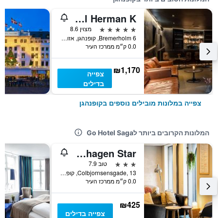
Boutique Hotel Herman K
5 כוכבים
מצוין 8.6
Bremerholm 6, קופנהגן, אזור קופנהגן, דנמרק
0.0 ק״מ ממרכז העיר
₪1,170
צפייה
בדילים
צפייה במלונות מובילים נוספים בקופנהגן
המלונות הקרובים ביותר לGo Hotel Saga
Good Morning City Copenhagen Star
3 כוכבים
טוב 7.9
Colbjornsensgade, 13, קופנהגן, אזור קופנהגן, דנמרק
0.0 ק״מ ממרכז העיר
₪425
צפייה בדילים