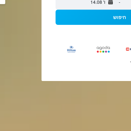
-
ו' 14.08
חיפוש