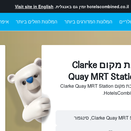
hotelscombined.co.il
זמין גם באנגלית.
Visit site in English
לריים
המלונות המדורגים ביותר
המלונות הזולים ביותר
איפה
מלונות בקרבת מקום Clarke
Quay MRT Stati
חיפוש והשוואתמלונות בקרבת מקום Clarke Quay MRT Station