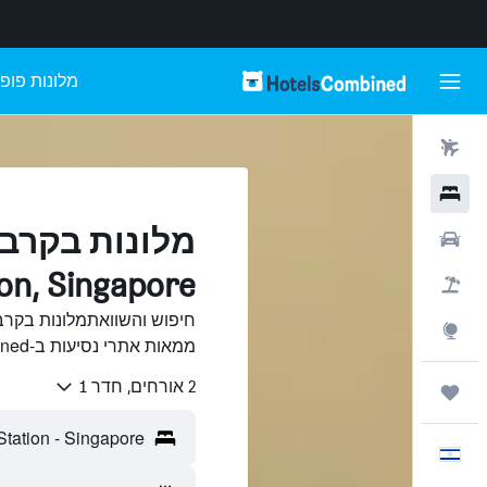
מלונות פופו
טיסות
מלונות
רכבים
on, Singapore
חבילות
Explore
ממאות אתרי נסיעות ב-HotelsCombined.
2 אורחים, חדר 1
טיולים ונסיעות
עִבְרִית