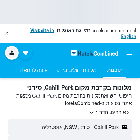
hotelscombined.co.il
זמין גם באנגלית.
Visit site in
English
תובנות
המלונות הזולים ביותר
איפה להתארח
מלונות בקרבת מקום Cahill Park, סידני
חיפוש והשוואתמלונות בקרבת מקום Cahill Park ממאות
אתרי נסיעות ב-HotelsCombined.
2 אורחים, חדר 1
Cahill Park - סידני, NSW, אוסטרליה