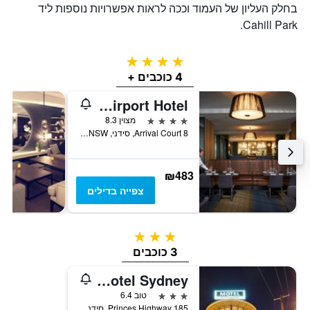
בחלק העליון של העמוד וככה לראות אפשרויות נוספות ליד
Cahill Park.
4 כוכבים
4 כוכבים +
Rydges Sydney Airport Hotel
4 כוכבים
מצוין 8.3
8 Arrival Court, סידני, NSW, אוסטרליה
₪483
צפייה בדילים
3 כוכבים
3 כוכבים
Airport Hotel Sydney
3 כוכבים
טוב 6.4
185 Princes Highway, סידני, NSW, אוסטרליה