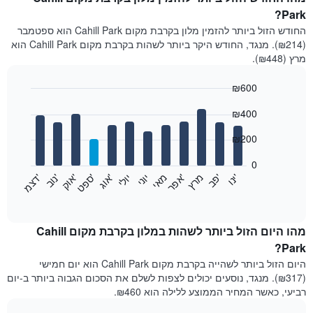
Park?
החודש הזול ביותר להזמין מלון בקרבת מקום Cahill Park הוא ספטמבר
(₪214). מנגד, החודש היקר ביותר לשהות בקרבת מקום Cahill Park הוא
מרץ (₪448).
₪600
Bar
Chart
₪400
graphic.
chart
with
12
₪200
bars.
0
התרשים
'
'
מרץ
'
מאי
יוני
יולי
'
'
'
'
'
י
נ
ו
פ
ב​​​​​​​
א
פ
ר
א
ו
ג
ס
פ
ט
א
ו
ק
נ
ו
ב
ד
צ
מ
הבא
End
of
מציג
interactive
את
chart
מחיר
מהו היום הזול ביותר לשהות במלון בקרבת מקום Cahill
הממוצע
Park?
של
היום הזול ביותר לשהייה בקרבת מקום Cahill Park הוא יום חמישי
חדר
(₪317). מנגד, נוסעים יכולים לצפות לשלם את הסכום הגבוה ביותר ב-יום
בכל
רביעי, כאשר המחיר הממוצע ללילה הוא ₪460.
חודש
התרשים