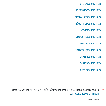
מלונות באילת
מלונות בירושלים
מלונות בתל אביב
מלונות בים המלח
מלונות בדובאי
מלונות בבודפשט
מלונות באתונה
מלונות בקו סאמוי
מלונות ברומא
מלונות בנתניה
מלונות בפראג
מלונות בטבריה
מלונות בטוקיו
מלונות בניו יורק
*
ב-HotelsCombined אנחנו תמיד מנסים לקבל ולהציג תמחור מדויק, עם זאת,
המחירים אינם מובטחים
.
מלונות בבנגקוק
הנה למה:
מלונות בלונדון