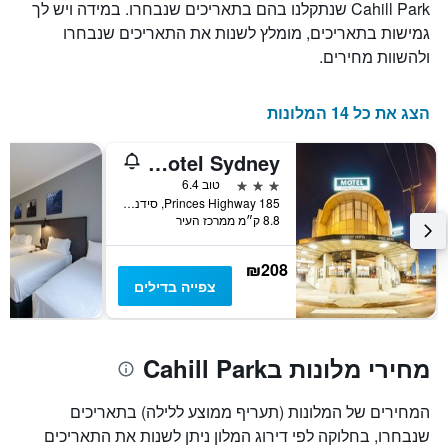
Cahill Park שנתקלנו בהם בתאריכים שנבחרו. במידה ויש לך
את
גמישות בתאריכים, מומלץ לשנות את התאריכים שנבחרו
ימי
השבוע.
ולהשוות מחירים.
התרשים
כולל
1
הצג את כל 14 המלונות
ציר
Y
Airport Hotel Sydney
המציג
את
3 כוכבים
טוב 6.4
מחיר
185 Princes Highway, סידני, NSW, אוסטרליה
8.8 ק״מ ממרכז העיר
הממוצע
של
חדר
₪208
צפייה בדילים
מחירי מלונות בCahill Park
המחירים של המלונות (תעריף ממוצע ללילה) בתאריכים
שנבחרו, בחלוקה לפי דירוג המלון ניתן לשנות את התאריכים