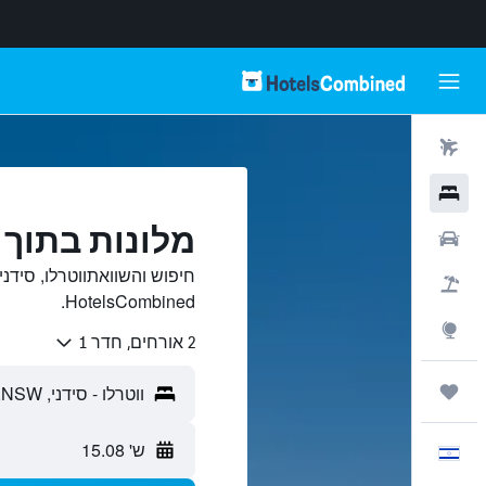
טיסות
מלונות
מלונות בתוך ו
רכבים
חיפוש והשוואתווטרלו, סידני
חבילות
HotelsCombined.
Explore
2 אורחים, חדר 1
טיולים ונסיעות
ש' 15.08
עִבְרִית