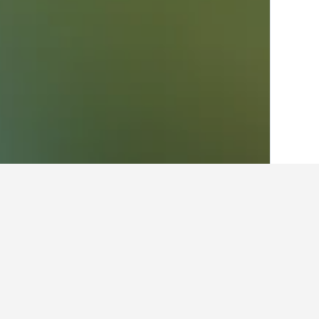
בית
אוסטרליה
108,581
ניו סאות' ווילס
005
תובנות עבור מלונו
ניתן להשתמש בטיפים שלנו המבוססים על נתוני HotelsCombined כדי למצוא את המלון ה