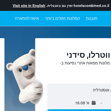
hotelscombined.co.il
זמין גם באנגלית.
Visit site in English
תובנות
המלונות הזולים ביותר
איפה להתארח
וטרלו, סידני
 מלונות ממאות אתרי נסיעות ב-
-
א' 16.08