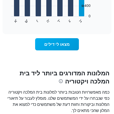
7
המציגים
₪400
bars.
חודשים.
התרשים
0
התרשים
כולל
'
'
'
'
'
'
ש
'
א
ה
ב
ד
ג
ו
הבא
End
1
of
מציג
ציר
interactive
את
chart
Y
מחיר
המציגים
הממוצע
את
מצאו לי דילים
של
המחיר
חדר
הממוצע
לכל
של
יום
חדר
בשבוע
התרשים
המלונות המדורגים ביותר ליד בית
כולל
המלכה ויקטוריה
1
ציר
X
כמה מאפשרויות הטובות ביותר למלונות בית המלכה ויקטוריה
המציגים
כפי שנבחרו על ידי המשתמשים שלנו. מומלץ לעבור על תיאורי
את
המלונות וביקורות וחוות דעת של משתמשים כדי למצוא את
ימי
השבוע.
המלון שהכי מתאים לך.
התרשים