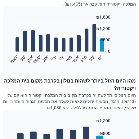
המלכה ויקטוריה הוא פברואר (₪1,465).
₪1,800
Bar
Chart
₪1,200
graphic.
chart
with
12
₪600
bars.
0
התרשים
'
'
מרץ
'
מאי
יוני
יולי
'
'
'
'
'
י
נ
ו
פ
ב​​​​​​​
א
פ
ר
א
ו
ג
ס
פ
ט
א
ו
ק
נ
ו
ב
ד
צ
מ
הבא
End
of
מציג
interactive
את
chart
מחיר
מהו היום הזול ביותר לשהות במלון בקרבת מקום בית המלכה
הממוצע
ויקטוריה?
של
היום הזול ביותר לשהייה בקרבת מקום בית המלכה ויקטוריה הוא יום שני
חדר
(₪743). מנגד, נוסעים יכולים לצפות לשלם את הסכום הגבוה ביותר ב-יום
בכל
שלישי, כאשר המחיר הממוצע ללילה הוא ₪1,030.
חודש
התרשים
₪1,200
כולל
1
Bar
Chart
graphic.
ציר
chart
₪800
with
X