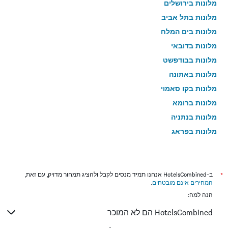
מלונות בירושלים
מלונות בתל אביב
מלונות בים המלח
מלונות בדובאי
מלונות בבודפשט
מלונות באתונה
מלונות בקו סאמוי
מלונות ברומא
מלונות בנתניה
מלונות בפראג
מלונות בטבריה
מלונות בטוקיו
מלונות בניו יורק
*
ב-HotelsCombined אנחנו תמיד מנסים לקבל ולהציג תמחור מדויק, עם זאת,
המחירים אינם מובטחים
.
מלונות בבנגקוק
הנה למה:
מלונות בלונדון
HotelsCombined הם לא המוכר
מלונות בבוקרשט