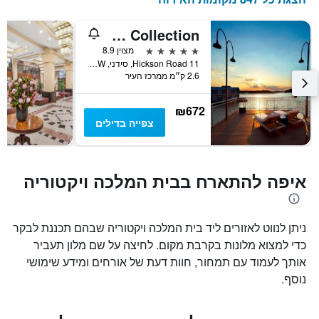
Pier One Sydney Harbour Autograph Collection
5 כוכבים
מצוין 8.9
11 Hickson Road, סידני, NSW, אוסטרליה
2.6 ק״מ ממרכז העיר
₪672
צפייה בדילים
איפה להתארח בבית המלכה ויקטוריה
ניתן לנווט לאזורים ליד בית המלכה ויקטוריה שבהם תכננת לבקר
כדי למצוא מלונות בקרבת מקום. לחיצה על שם מלון תעביר
אותך לעמוד עם תמחור, חוות דעת של אורחים ומידע שימושי
נוסף.