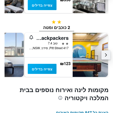
צפייה בדילים
2 כוכבים
2 כוכבים ומטה
Maze Backpackers
2 כוכבים
טוב 7.4
417 Pitt Street, סידני, NSW, אוסטרליה
₪123
צפייה בדילים
מקומות לינה ואירוח נוספים בבית
המלכה ויקטוריה
הצגת כל 847 מקומות האירוח