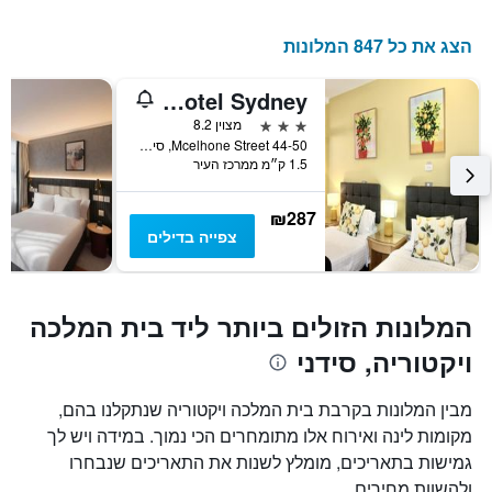
כולל
1
הצג את כל 847 המלונות
ציר
Y
Mariners Court Hotel Sydney
המציג
את
3 כוכבים
מצוין 8.2
מחיר
44-50 Mcelhone Street, סידני, NSW, אוסטרליה
1.5 ק״מ ממרכז העיר
הממוצע
של
חדר
₪287
צפייה בדילים
המלונות הזולים ביותר ליד בית המלכה
ויקטוריה, סידני
מבין המלונות בקרבת בית המלכה ויקטוריה שנתקלנו בהם,
מקומות לינה ואירוח אלו מתומחרים הכי נמוך. במידה ויש לך
גמישות בתאריכים, מומלץ לשנות את התאריכים שנבחרו
ולהשוות מחירים.