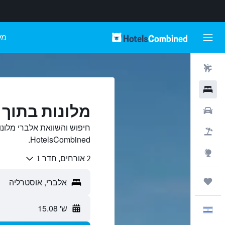
מל
טיסות
מלונות
מלונות בתוך 
רכבים
חיפוש והשוואת אלברי מלונו
חבילות
HotelsCombined.
Explore
2 אורחים, חדר 1
טיולים ונסיעות
ש' 15.08
עִבְרִית