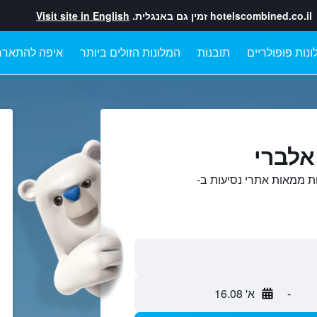
hotelscombined.co.il
זמין גם באנגלית.
Visit site in English
ונות פופולריים
תובנות
המלונות הזולים ביותר
איפה להתארח
אלברי
ת ממאות אתרי נסיעות ב-
-
א' 16.08