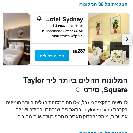
1
הצג את כל 38 המלונות
ציר
Y
Mariners Court Hotel Sydney
המציג
את
3 כוכבים
מצוין 8.2
מחיר
44-50 Mcelhone Street, סידני, NSW, אוסטרליה
1.5 ק״מ ממרכז העיר
הממוצע
של
חדר
₪287
צפייה בדילים
המלונות הזולים ביותר ליד Taylor
Square, סידני
לנוסעים בתקציב מוגבל, אלו הם המלונות הזולים ביותר הזמינים
בקרבת Taylor Square בתאריכים שנבחרו. במידה ויש לך
אפשרות, מומלץ לבדוק תאריכים נוספים ולהשוות מחירים.