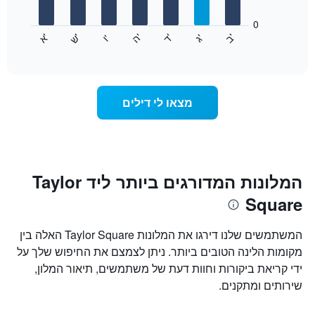
חודשים.
התרשים
0
התרשים
כולל
'
'
'
'
'
'
ש
'
א
ה
ד
ב
ג
ו
הבא
End
1
of
מציג
ציר
interactive
את
chart
Y
מחיר
המציגים
הממוצע
את
מצאו לי דילים
של
המחיר
חדר
הממוצע
לכל
של
יום
חדר
בשבוע
התרשים
המלונות המדורגים ביותר ליד Taylor
כולל
Square
1
ציר
X
המשתמשים שלנו דירגו את המלונות Taylor Square האלה בין
המציגים
מקומות הלינה הטובים ביותר. ניתן לצמצם את החיפוש שלך על
את
ידי קריאת ביקורות וחוות דעת של משתמשים, תיאור המלון,
ימי
השבוע.
שירותים ומתקנים.
התרשים
כולל