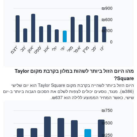
₪900
Bar
Chart
₪600
graphic.
chart
with
12
₪300
bars.
0
התרשים
'
'
מרץ
'
מאי
יוני
יולי
'
'
'
'
'
י
נ
ו
פ
ב​​​​​​​
א
פ
ר
א
ו
ג
ס
פ
ט
א
ו
ק
נ
ו
ב
ד
צ
מ
הבא
End
of
מציג
interactive
את
chart
מחיר
מהו היום הזול ביותר לשהות במלון בקרבת מקום Taylor
הממוצע
Square?
של
היום הזול ביותר לשהייה בקרבת מקום Taylor Square הוא יום שלישי
חדר
(₪386). מנגד, נוסעים יכולים לצפות לשלם את הסכום הגבוה ביותר ב-יום
בכל
שישי, כאשר המחיר הממוצע ללילה הוא ₪637.
חודש
התרשים
₪750
כולל
1
Bar
Chart
graphic.
ציר
chart
₪500
with
X
7
המציגים
₪250
bars.