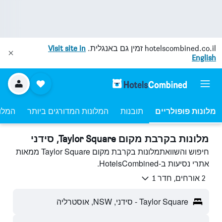
hotelscombined.co.il
זמין גם באנגלית.
Visit site in
English
מלונות פופולריים
תובנות
המלונות המדורגים ביותר
המלונ
מלונות בקרבת מקום Taylor Square, סידני
חיפוש והשוואתמלונות בקרבת מקום Taylor Square ממאות
אתרי נסיעות ב-HotelsCombined.
2 אורחים, חדר 1
Taylor Square - סידני, NSW, אוסטרליה