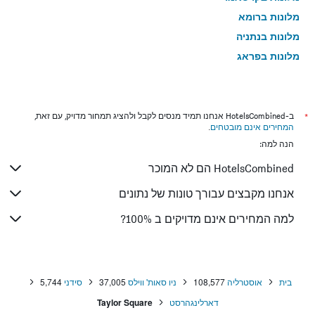
מלונות ברומא
מלונות בנתניה
מלונות בפראג
מלונות בטבריה
מלונות בטוקיו
מלונות בניו יורק
*
ב-HotelsCombined אנחנו תמיד מנסים לקבל ולהציג תמחור מדויק, עם זאת,
המחירים אינם מובטחים
.
מלונות בבנגקוק
הנה למה:
מלונות בלונדון
HotelsCombined הם לא המוכר
מלונות בבוקרשט
מלונות בפאפוס
אנחנו מקבצים עבורך טונות של נתונים
מלונות בלימסול
למה המחירים אינם מדויקים ב 100%?
מלונות בפאטונג
מלונות בפריז
מלונות בוינה
בית
אוסטרליה
108,577
ניו סאות' ווילס
37,005
סידני
5,744
מלונות בטביליסי
דארלינגהרסט
Taylor Square
מלונות באיה נאפה