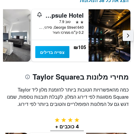
הצג את כל 38 המלונות
The Capsule Hotel
2 כוכבים
טוב 7.9
640 George Street, סידני, NSW, אוסטרליה
0.2 ק״מ ממרכז העיר
₪105
צפייה בדילים
מחירי מלונות בTaylor Square
כמה מהאפשרויות הטובות ביותר להזמנת מלון ליד Taylor
Square מסווגות לפי דירוג המלון. לקבלת תובנות נוספות, שמנו
דגש גם על המלונות הפופולריים והטובים ביותר לפי דירוג.
4 כוכבים
4 כוכבים +