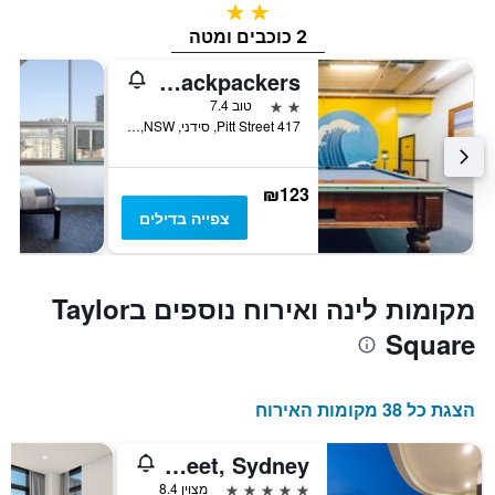
2 כוכבים
2 כוכבים ומטה
Maze Backpackers
2 כוכבים
טוב 7.4
417 Pitt Street, סידני, NSW, אוסטרליה
₪123
צפייה בדילים
מקומות לינה ואירוח נוספים בTaylor
Square
הצגת כל 38 מקומות האירוח
Meriton Suites Kent Street, Sydney
5 כוכבים
מצוין 8.4