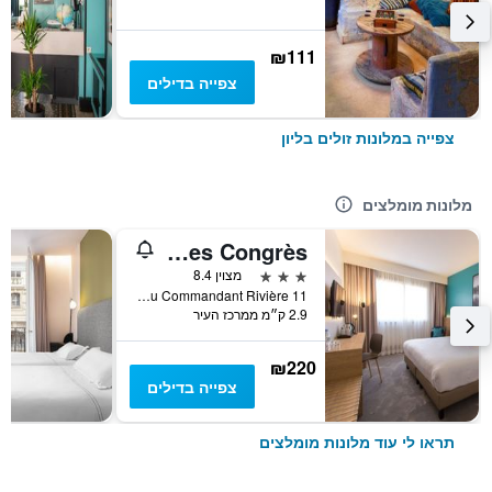
₪111
צפייה בדילים
צפייה במלונות זולים בליון
מלונות מומלצים
Hôtel des Congrès
3 כוכבים
מצוין 8.4
11 Place du Commandant Rivière, ליון, Lyon Metropolis, צרפת
2.9 ק״מ ממרכז העיר
₪220
צפייה בדילים
תראו לי עוד מלונות מומלצים