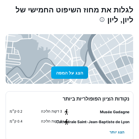
לגלות את מחוז השיפוט החמישי של
ליון, ליון
הצג על המפה
נקודות הציון הפופולריות ביותר
3 דקות הליכה
0.2 ק״מ
Musée Gadagne
5 דקות הליכה
0.4 ק״מ
Cathédrale Saint-Jean-Baptiste de Lyon
הצג יותר