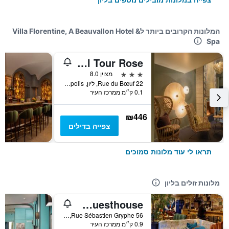
המלונות הקרובים ביותר לVilla Florentine, A Beauvallon Hotel &
Spa
Mihotel Tour Rose
3 כוכבים
מצוין 8.0
22 Rue du Bœuf, ליון, Lyon Metropolis, צרפת
0.1 ק״מ ממרכז העיר
₪446
צפייה בדילים
תראו לי עוד מלונות סמוכים
מלונות זולים בליון
Le Flâneur Guesthouse
56 Rue Sébastien Gryphe, ליון, Lyon Metropolis, צרפת
0.9 ק״מ ממרכז העיר