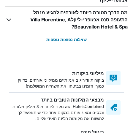
אכזופרי-ליון?
מה הדרך הטובה ביותר לאורחים להגיע מנמל
התעופה סנט אכזופרי-ליוןלVilla Florentine, A
Beauvallon Hotel & Spa?
שאלות נפוצות נוספות
מיליוני ביקורות
ביקורות ודירוגים אמיתיים ממיליוני אורחים, בדיוק
כמוך. הזמינו בביטחון את השהייה המושלמת!
מבצעי המלונות הטובים ביותר
HotelsCombined הוא מקור ליותר מ-3 מיליון מלונות
ונכסים ומציג אותם במקום אחד כדי שיתאפשר לך
להשוות את מקומות הלינה האידיאליים.
ביטול חינם