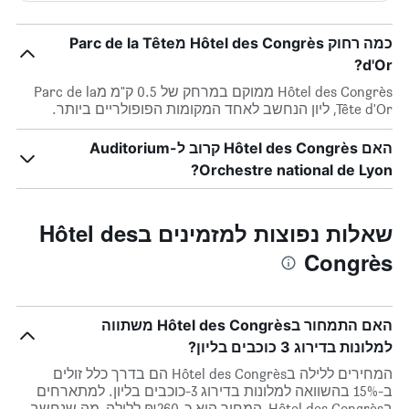
כמה רחוק Hôtel des Congrès מParc de la Tête
d'Or?
Hôtel des Congrès ממוקם במרחק של 0.5 ק"מ מParc de la
Tête d'Or, ליון הנחשב לאחד המקומות הפופולריים ביותר.
האם Hôtel des Congrès קרוב לAuditorium-
Orchestre national de Lyon?
שאלות נפוצות למזמינים בHôtel des
Congrès
האם התמחור בHôtel des Congrès משתווה
למלונות בדירוג 3 כוכבים בליון?
המחירים ללילה בHôtel des Congrès הם בדרך כלל זולים
ב-15% בהשוואה למלונות בדירוג 3-כוכבים בליון. למתארחים
בHôtel des Congrès, המחיר הוא כ-₪260 ללילה, מה שנחשב