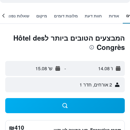
ם
אודות
חוות דעת
מלונות דומים
מיקום
שאלות נפוצות
המבצעים הטובים ביותר לHôtel des
Congrès
ו' 14.08
-
ש' 15.08
2 אורחים, חדר 1
₪410
Executive room, סוג המיטה לא ידוע