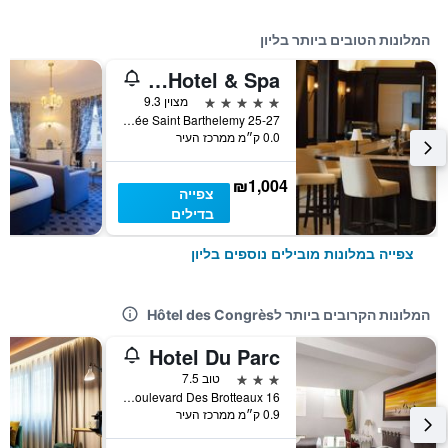
המלונות הטובים ביותר בליון
Villa Florentine, A Beauvallon Hotel & Spa
5 כוכבים
מצוין 9.3
25-27 Montée Saint Barthelemy, ליון, Lyon Metropolis, צרפת
0.0 ק״מ ממרכז העיר
₪1,004
צפייה
בדילים
צפייה במלונות מובילים נוספים בליון
המלונות הקרובים ביותר לHôtel des Congrès
Hotel Du Parc
3 כוכבים
טוב 7.5
16 Boulevard Des Brotteaux, ליון, Lyon Metropolis, צרפת
0.9 ק״מ ממרכז העיר