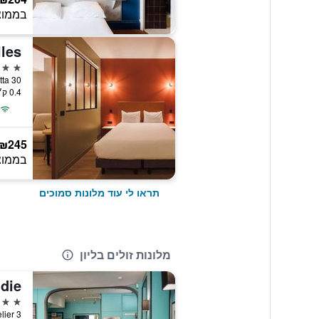
בממוצ
lles
3 כוכבים
30 Cours Gambetta, ליון, Lyon Metropolis, צרפת
0.4 ק״מ ממרכז העיר
₪245
בממוצ
תראו לי עוד מלונות סמוכים
מלונות זולים בליון
die
2 כוכבים
3 Rue Du Belier, ליון, Lyon Metropolis, צרפת