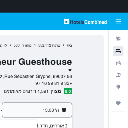
טיסות
בית
צרפת
552,112
מחוז רון
530
ליון
2
מלונות
neur Guesthouse
רכבים
כוכב 1
חבילות
56 Rue Sébastien Gryphe, 69007, ליון, Lyon Metropolis, צרפת
+33 9 81 99 16 97
Explore
מצוין
1,591 דירוגים מאומתים
8.0
טיולים ונסיעות
ה' 13.08
-
2 אורחים, חדר 1