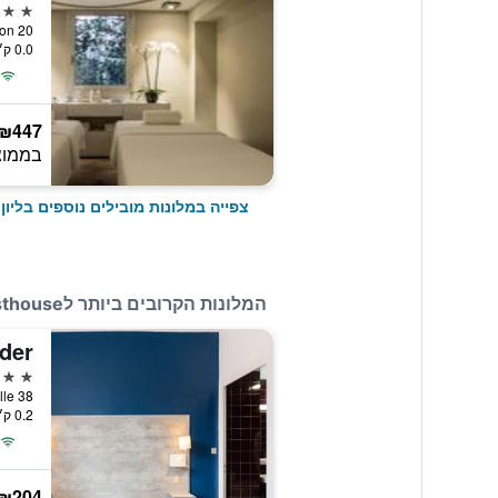
5 כוכבים
20 Quai Gailleton, ליון, Lyon Metropolis, צרפת
0.0 ק״מ ממרכז העיר
₪447
בממוצ
צפייה במלונות מובילים נוספים בליון
המלונות הקרובים ביותר לLe Flâneur Guesthouse
der
2 כוכבים
38 Rue de Marseille, ליון, Lyon Metropolis, צרפת
0.2 ק״מ ממרכז העיר
₪204