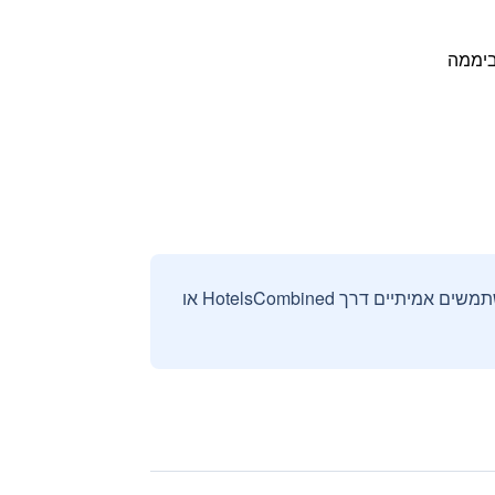
אנחנו אוספים ומציגים ביקורות וחוות דעת רק מהזמנות מאומתות שבוצעו על ידי משתמשים אמיתיים דרך HotelsCombined או