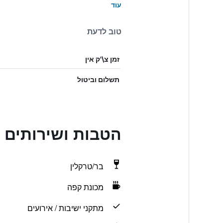
עוד
טוב לדעת
זמן צ\'ק אין
תשלום וביטול
הטבות ושירותים ב Flâneur Guesthouse
בר/טרקלין
מכונת קפה
מתקני ישיבות / אירועים