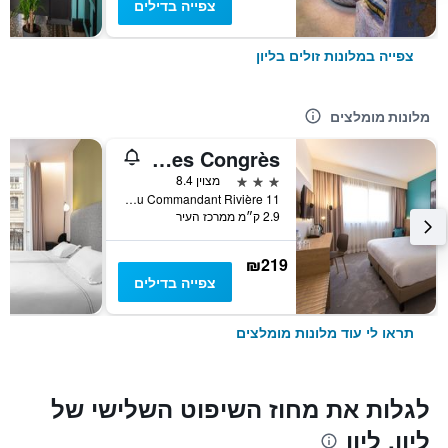
צפייה בדילים
צפייה במלונות זולים בליון
מלונות מומלצים
Hôtel des Congrès
3 כוכבים
מצוין 8.4
11 Place du Commandant Rivière, ליון, Lyon Metropolis, צרפת
2.9 ק״מ ממרכז העיר
₪219
צפייה בדילים
תראו לי עוד מלונות מומלצים
לגלות את מחוז השיפוט השלישי של
ליון, ליון