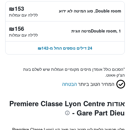
₪153
Double room, סוג המיטה לא ידוע
ללילה עם עמלות
₪156
Double room, 1מיטה זוגית
ללילה עם עמלות
24 דילים נוספים החל מ-₪142
*
הסכום כולל אומדן מיסים מקומיים ועמלות שיש לשלם בעת
הצ'ק-אאוט.
המחיר הטוב ביותר
הבטחה
אודות Premiere Classe Lyon Centre
- Gare Part Dieu
מלון פרמייר קלאס ליון סנטר גאר פאר-דיו (Première Classe Lyon