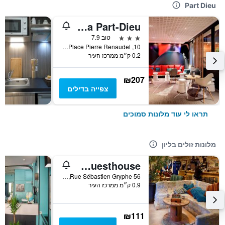
Part Dieu
ibis Lyon Gare La Part-Dieu
3 כוכבים
טוב 7.9
10, Place Pierre Renaudel, ליון, Lyon Metropolis, צרפת
0.2 ק״מ ממרכז העיר
₪207
צפייה בדילים
תראו לי עוד מלונות סמוכים
מלונות זולים בליון
Le Flâneur Guesthouse
56 Rue Sébastien Gryphe, ליון, Lyon Metropolis, צרפת
0.9 ק״מ ממרכז העיר
₪111