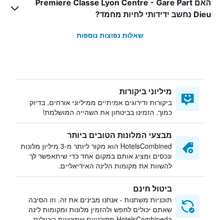
האם Premiere Classe Lyon Centre - Gare Part
Dieu נחשב ידידותי לחיות מחמד?
שאלות נפוצות נוספות
מיליוני ביקורות
ביקורות ודירוגים אמיתיים ממיליוני אורחים, בדיוק
כמוך. הזמינו בביטחון את השהייה המושלמת!
מבצעי המלונות הטובים ביותר
HotelsCombined הוא מקור ליותר מ-3 מיליון מלונות
ונכסים ומציג אותם במקום אחד כדי שיתאפשר לך
להשוות את מקומות הלינה האידיאליים.
ביטול חינם
תוכניות משתנות - אנחנו מבינים את זה. וזו הסיבה
שאתם יכולים לחפש ולהזמין מלונות ומקומות לינה
בHotelsCombined מסוכנויות שמציעות ביטולים