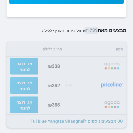
מבצעים מאת
₪338
/
הזול ביותר תעריף ללילה
ספק
סה"כ ללילה
אני רוצה
₪338
להזמין
אני רוצה
₪362
להזמין
אני רוצה
₪366
להזמין
30 מבצעים נוספים לTui Blue Yangtze Shanghai