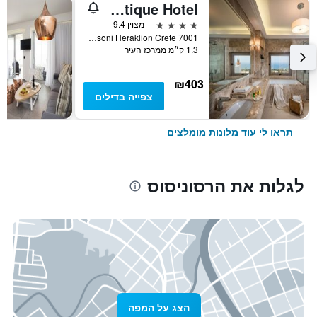
Creta Blue Boutique Hotel
4 כוכבים
מצוין 9.4
Ipsilantou Street Koutouloufari Limani Hersoni Heraklion Crete 7001, הרסוניסוס, יוון
1.3 ק״מ ממרכז העיר
₪403
צפייה בדילים
תראו לי עוד מלונות מומלצים
לגלות את הרסוניסוס
הצג על המפה