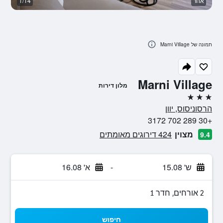
אחר
1/14
ב
תמונה של Marni Village
Marni Village
מלון דירות
3 כוכבים
הרסוניסוס, יוון
+30 289 702 3172
מצוין
424 דירוגים מאומתים
9.4
ש' 15.08
-
א' 16.08
2 אורחים, חדר 1
חיפוש