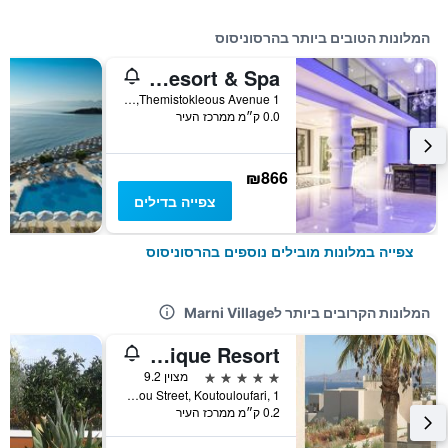
המלונות הטובים ביותר בהרסוניסוס
Abaton Island Resort & Spa
Themistokleous Avenue 1, הרסוניסוס, יוון
0.0 ק״מ ממרכז העיר
₪866
צפייה בדילים
צפייה במלונות מובילים נוספים בהרסוניסוס
המלונות הקרובים ביותר לMarni Village
Galaxy Suites Boutique Resort
5 כוכבים
מצוין 9.2
Ag Konstantinou Street, Koutouloufari, 1, הרסוניסוס, יוון
0.2 ק״מ ממרכז העיר