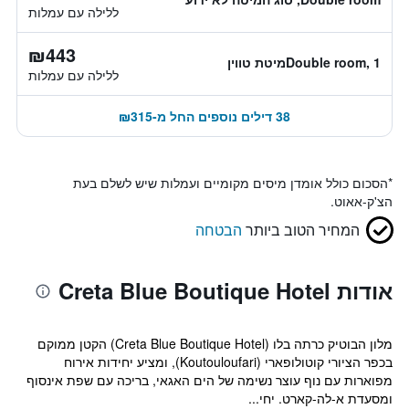
ללילה עם עמלות
₪443
Double room, 1מיטת טווין
ללילה עם עמלות
38 דילים נוספים החל מ-₪315
*
הסכום כולל אומדן מיסים מקומיים ועמלות שיש לשלם בעת
הצ'ק-אאוט.
המחיר הטוב ביותר
הבטחה
אודות Creta Blue Boutique Hotel
מלון הבוטיק כרתה בלו (Creta Blue Boutique Hotel) הקטן ממוקם
בכפר הציורי קוטולופארי (Koutouloufari), ומציע יחידות אירוח
מפוארות עם נוף עוצר נשימה של הים האגאי, בריכה עם שפת אינסוף
ומסעדת א-לה-קארט. יחי...