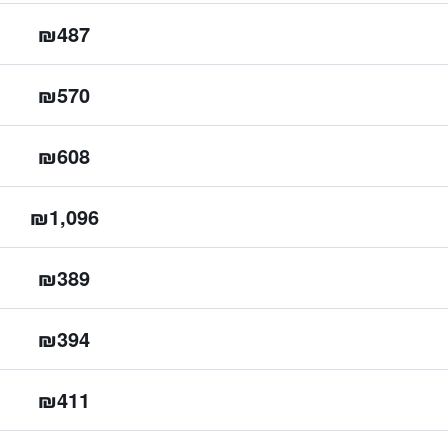
₪487
₪570
₪608
₪1,096
₪389
₪394
₪411