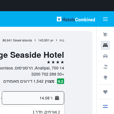
טיסות
בית
יוון
143,951
Greek Islands
86,641
מלונות
age Seaside Hotel
רכבים
4 כוכבים
חבילות
Analipsi, 700 14, הרסוניסוס, Chersonisos, יוון
+30 289 702 3200
Explore
מצוין
1,542 דירוגים מאומתים
9.2
טיולים ונסיעות
ו' 14.08
-
עִבְרִית
2 אורחים, חדר 1