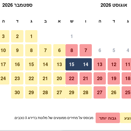
אוגוסט 2026
ספטמבר 2026
ש
ג
ד
ה
ו
ש
א
ב
ג
ד
ה
3
2
1
1
תעריף ללילה
10
9
8
7
6
8
7
6
5
4
בריכה
כ ללילה
17
16
15
14
13
15
14
13
12
11
₪38
אני רוצה להזמין
24
23
22
21
20
22
21
20
19
18
30
29
28
27
29
28
27
26
25
תמונה של Stella Village Seaside Hotel
₪39
אני רוצה להזמין
₪41
אני רוצה להזמין
צע
גבוה יותר
מבוסס על מחירים ממוצעים של מלונות בדירוג 3 כוכבים.