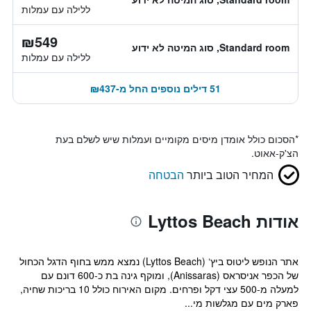
ללילה עם עמלות
₪549
Standard room, סוג המיטה לא ידוע
ללילה עם עמלות
51 דילים נוספים החל מ-₪437
*
הסכום כולל אומדן מיסים מקומיים ועמלות שיש לשלם בעת
הצ'ק-אאוט.
המחיר הטוב ביותר
הבטחה
אודות Lyttos Beach
אתר הנופש ליטוס ביץ‘ (Lyttos Beach) נמצא ממש בחוף הדגל הכחול
של הכפר אניסראס (Anissaras), ומוקף גינה בת כ-600 דונם עם
למעלה מ-500 עצי דקל ופרחים. מקום האירוח כולל 10 בריכות שחיה,
פארק מים עם מגלשות מי...