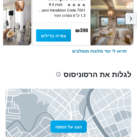
4 כוכבים
מצוין 9.4
Ipsilantou Street Koutouloufari Limani Hersoni Heraklion Crete 7001, הרסוניסוס, יוון
1.3 ק״מ ממרכז העיר
₪398
צפייה בדילים
תראו לי עוד מלונות מומלצים
לגלות את הרסוניסוס
הצג על המפה