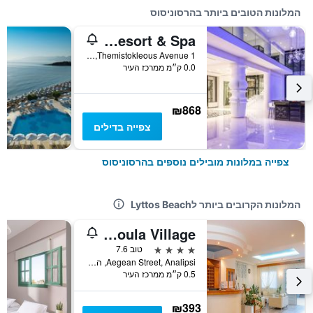
המלונות הטובים ביותר בהרסוניסוס
Abaton Island Resort & Spa
Themistokleous Avenue 1, הרסוניסוס, יוון
0.0 ק״מ ממרכז העיר
₪868
צפייה בדילים
צפייה במלונות מובילים נוספים בהרסוניסוס
המלונות הקרובים ביותר לLyttos Beach
Anthoula Village
4 כוכבים
טוב 7.6
Aegean Street, Analipsi, הרסוניסוס, יוון
0.5 ק״מ ממרכז העיר
₪393