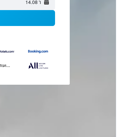
ו' 14.08
...ועוד