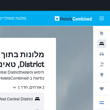
מלונות פופולריים
טיסות
מלונות
רכבים
District, טאינאן
חבילות
Explore
נסיעות ב-HotelsCombined.
2 אורחים, חדר 1
טיולים ונסיעות
עִבְרִית