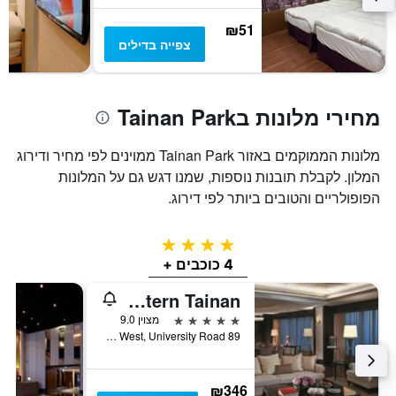
₪51
צפייה בדילים
מחירי מלונות בTainan Park
מלונות הממוקמים באזור Tainan Park ממוינים לפי מחיר ודירוג
המלון. לקבלת תובנות נוספות, שמנו דגש גם על המלונות
הפופולריים והטובים ביותר לפי דירוג.
4 כוכבים
4 כוכבים +
Shangri-La Far Eastern Tainan
5 כוכבים
מצוין 9.0
89 Section West, University Road, טאינאן, טייוואן
₪346