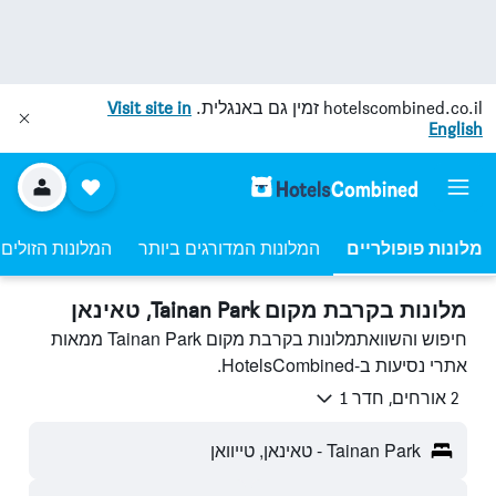
hotelscombined.co.il
זמין גם באנגלית.
Visit site in
English
מלונות פופולריים
המלונות המדורגים ביותר
המלונות הזולים 
מלונות בקרבת מקום Tainan Park, טאינאן
חיפוש והשוואתמלונות בקרבת מקום Tainan Park ממאות
אתרי נסיעות ב-HotelsCombined.
2 אורחים, חדר 1
Tainan Park - טאינאן, טייוואן