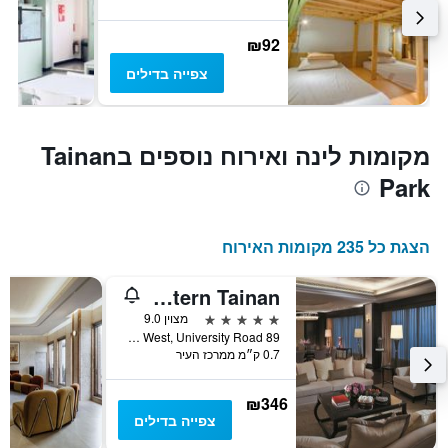
₪92
צפייה בדילים
מקומות לינה ואירוח נוספים בTainan
Park
הצגת כל 235 מקומות האירוח
Shangri-La Far Eastern Tainan
5 כוכבים
מצוין 9.0
89 Section West, University Road, טאינאן, טייוואן
0.7 ק״מ ממרכז העיר
₪346
צפייה בדילים