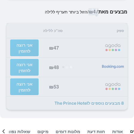
מבצעים מאת
₪47
/
הזול ביותר תעריף ללילה
ספק
סה"כ ללילה
אני רוצה
₪47
להזמין
אני רוצה
₪48
להזמין
אני רוצה
₪53
להזמין
8 מבצעים נוספים לThe Prince Hotel
ם
אודות
חוות דעת
מלונות דומים
מיקום
שאלות נפוצות