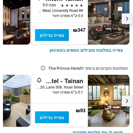
5 כוכבים
מצוין 9.0
89 Section West, University Road, טאינאן, טייוואן
0.0 ק״מ ממרכז העיר
₪347
צפייה בדילים
צפייה במלונות מובילים נוספים בטאינאן
המלונות הקרובים ביותר לThe Prince Hotel
Light Hostel - Tainan
No. 20, Lane 309, Youai Street, טאינאן, טייוואן
0.1 ק״מ ממרכז העיר
₪93
צפייה בדילים
תראו לי עוד מלונות סמוכים