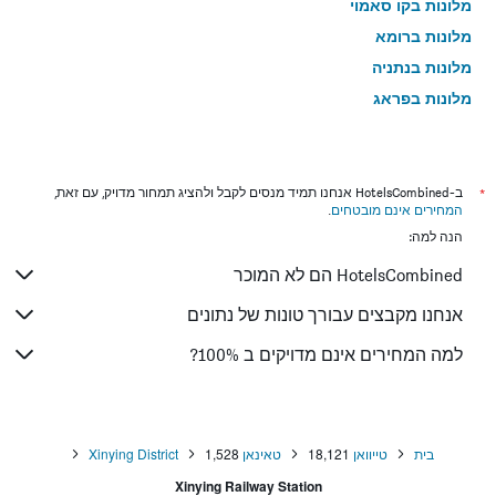
מלונות בקו סאמוי
מלונות ברומא
מלונות בנתניה
מלונות בפראג
מלונות בטבריה
מלונות בטוקיו
מלונות בניו יורק
*
ב-HotelsCombined אנחנו תמיד מנסים לקבל ולהציג תמחור מדויק, עם זאת,
המחירים אינם מובטחים
.
מלונות בבנגקוק
הנה למה:
מלונות בלונדון
HotelsCombined הם לא המוכר
מלונות בבוקרשט
מלונות בפאפוס
אנחנו מקבצים עבורך טונות של נתונים
מלונות בלימסול
למה המחירים אינם מדויקים ב 100%?
מלונות בפאטונג
מלונות בפריז
מלונות בוינה
בית
טייוואן
18,121
טאינאן
1,528
Xinying District
מלונות בטביליסי
Xinying Railway Station