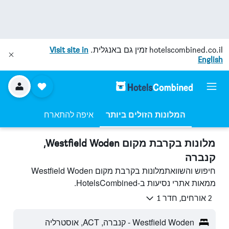
hotelscombined.co.il
זמין גם באנגלית.
Visit site in
English
המלונות הזולים ביותר
איפה להתארח
מלונות בקרבת מקום Westfield Woden,
קנברה
חיפוש והשוואתמלונות בקרבת מקום Westfield Woden
ממאות אתרי נסיעות ב-HotelsCombined.
2 אורחים, חדר 1
Westfield Woden - קנברה, ACT, אוסטרליה