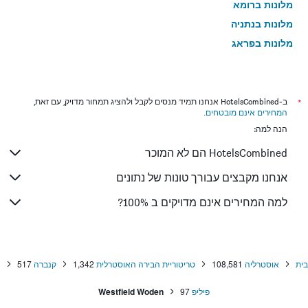
מלונות ברומא
מלונות בנתניה
מלונות בפראג
מלונות בטבריה
מלונות בטוקיו
מלונות בניו יורק
*
ב-HotelsCombined אנחנו תמיד מנסים לקבל ולהציג תמחור מדויק, עם זאת,
המחירים אינם מובטחים
.
מלונות בבנגקוק
הנה למה:
מלונות בלונדון
HotelsCombined הם לא המוכר
מלונות בבוקרשט
מלונות בפאפוס
אנחנו מקבצים עבורך טונות של נתונים
מלונות בלימסול
למה המחירים אינם מדויקים ב 100%?
מלונות בפאטונג
מלונות בפריז
מלונות בוינה
בית
אוסטרליה
108,581
טריטוריית הבירה האוסטרלית
1,342
קנברה
517
מלונות בטביליסי
פיליפ
97
Westfield Woden
מלונות באיה נאפה