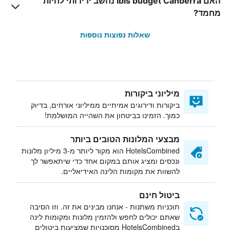
האם ibis budget Canberra נחשב ידידותי לחיות
מחמד?
שאלות נפוצות נוספות
מיליוני ביקורות
ביקורות ודירוגים אמיתיים ממיליוני אורחים, בדיוק
כמוך. הזמינו בביטחון את השהייה המושלמת!
מבצעי המלונות הטובים ביותר
HotelsCombined הוא מקור ליותר מ-3 מיליון מלונות
ונכסים ומציג אותם במקום אחד כדי שיתאפשר לך
להשוות את מקומות הלינה האידיאליים.
ביטול חינם
תוכניות משתנות - אנחנו מבינים את זה. וזו הסיבה
שאתם יכולים לחפש ולהזמין מלונות ומקומות לינה
בHotelsCombined מסוכנויות שמציעות ביטולים