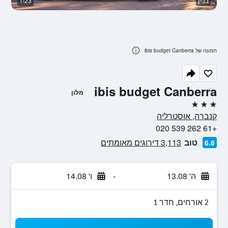
בניין
1/23
נו
תמונה של ibis budget Canberra
ibis budget Canberra
מלון
3 כוכבים
קנברה, אוסטרליה
+61 262 539 020
טוב
3,113 דירוגים מאומתים
6.6
ה' 13.08
-
ו' 14.08
2 אורחים, חדר 1