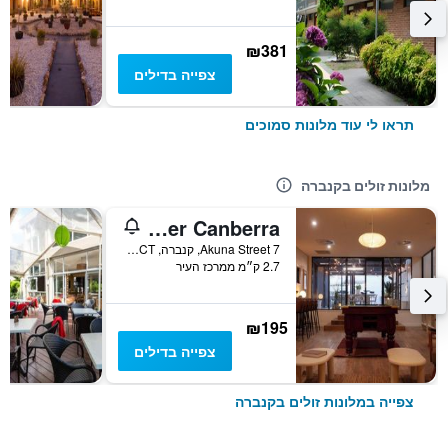
₪381
צפייה בדילים
תראו לי עוד מלונות סמוכים
מלונות זולים בקנברה
Little Drifter Canberra
7 Akuna Street, קנברה, ACT, אוסטרליה
2.7 ק״מ ממרכז העיר
₪195
צפייה בדילים
צפייה במלונות זולים בקנברה