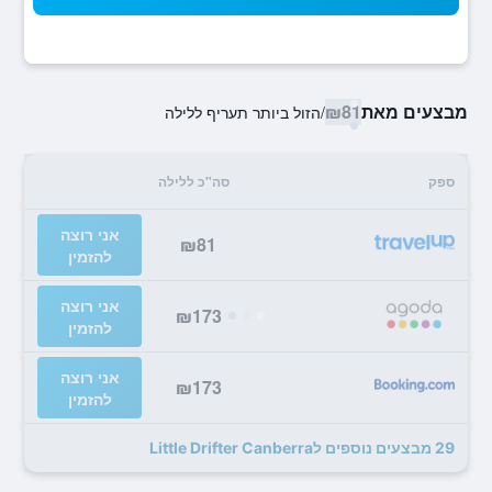
מבצעים מאת
₪81
/
הזול ביותר תעריף ללילה
ספק
סה"כ ללילה
אני רוצה
₪81
להזמין
אני רוצה
₪173
להזמין
אני רוצה
₪173
להזמין
29 מבצעים נוספים לLittle Drifter Canberra