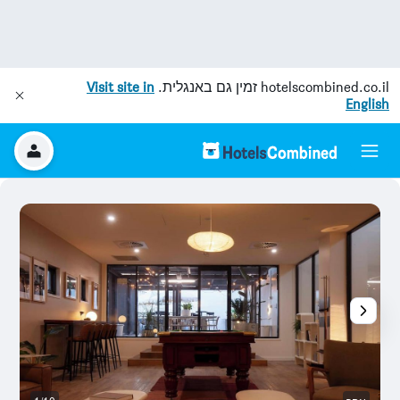
hotelscombined.co.il
זמין גם באנגלית.
Visit site in
English