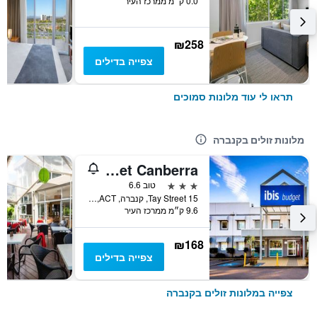
0.0 ק״מ ממרכז העיר
₪258
צפייה בדילים
תראו לי עוד מלונות סמוכים
מלונות זולים בקנברה
ibis budget Canberra
3 כוכבים
טוב 6.6
15 Tay Street, קנברה, ACT, אוסטרליה
9.6 ק״מ ממרכז העיר
₪168
צפייה בדילים
צפייה במלונות זולים בקנברה