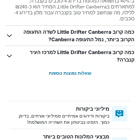
ב-40% בהשוואה למלונות בדירוג 4-כוכבים בקנברה.
למתארחים בLittle Drifter Canberra, המחיר הוא כ-₪240
ללילה, מה שנחשב למחיר טוב בקנברה עבור מלון בדירוג 4-
כוכבים.
כמה קרוב Little Drifter Canberra לשדה התעופה
הקרוב ביותר, נמל התעופה Canberra?
כמה קרוב Little Drifter Canberra למרכז העיר
קנברה?
שאלות נפוצות נוספות
מיליוני ביקורות
ביקורות ודירוגים אמיתיים ממיליוני אורחים, בדיוק
כמוך. הזמינו בביטחון את השהייה המושלמת!
מבצעי המלונות הטובים ביותר