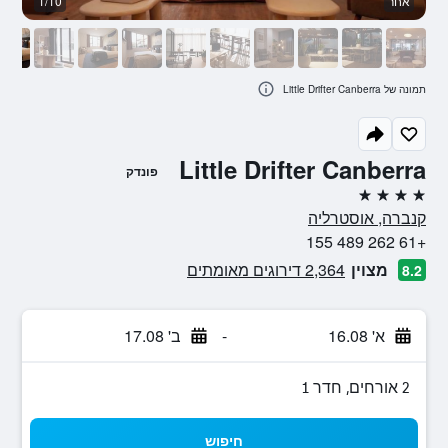
אחר
1/10
פט
תמונה של Little Drifter Canberra
Little Drifter Canberra
פונדק
4 כוכבים
קנברה, אוסטרליה
+61 262 489 155
מצוין
2,364 דירוגים מאומתים
8.2
א' 16.08
-
ב' 17.08
2 אורחים, חדר 1
חיפוש