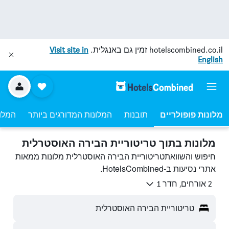
hotelscombined.co.il
זמין גם באנגלית.
Visit site in
English
מלונות פופולריים
תובנות
המלונות המדורגים ביותר
המלונ
מלונות בתוך טריטוריית הבירה האוסטרלית
חיפוש והשוואתטריטוריית הבירה האוסטרלית מלונות ממאות
אתרי נסיעות ב-HotelsCombined.
2 אורחים, חדר 1
טריטוריית הבירה האוסטרלית