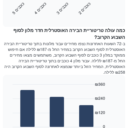
מציג
כ
ם
כ
ם
כ
ם
כ
ם
כולל
את
1
2
ו
כ
ב
י
3
ו
כ
ב
י
4
ו
כ
ב
י
5
ו
כ
ב
י
End
מחיר
ציר
of
הממוצע
interactive
Y
של
chart
המציג
כמה עולה טריטוריית הבירה האוסטרלית חדר מלון לסוף
חדר
את
הלילה
השבוע הקרוב?
מחיר
שנמצא
הממוצע
ב-72 השעות האחרונות נצפו מחירים עבור מלונות בתוך טריטוריית הבירה
היום
של
האוסטרלית לסוף השבוע הקרוב במחיר החל מ-₪187 ללילה אם חיפוש
בימים
חדר
ממוקד במלון 3 כוכבים לסוף השבוע הקרוב, משתמשים מצאו מחירים
האחרונים
החל מ-₪187 ללילה. עבור מלון 4 כוכבים בתוך טריטוריית הבירה
השלושה,
האוסטרלית, המחיר הזול ביותר שנמצא לאחרונה לסוף השבוע הקרוב היה
מקובץ
₪258 ללילה.
לפי
דירוג
₪360
הכוכבים
התרשים
Bar
Chart
graphic.
מציג
chart
₪240
with
1
3
ציר
bars.
X
₪120
המציג
התרשים
קטגוריות
הבא
0
מלונות