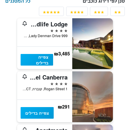
כל המסננים
סנן לפי דירוג כוכבים
Jamala Wildlife Lodge
4 כוכבים
999 Lady Denman Drive, קנברה, ACT, אוסטרליה
₪3,485
צפייה
בדילים
Vibe Hotel Canberra
4 כוכבים
1 Rogan Street, קנברה, ACT, אוסטרליה
₪291
צפייה בדילים