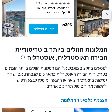
המציג
5 כוכבים
מצוין 8.9
את
1 Elouera Street Braddon, קנברה, ACT, אוסטרליה
3.6 ק״מ ממרכז העיר
מחיר
הממוצע
של
₪393
חדר
צפייה בדילים
המלונות הזולים ביותר ב טריטוריית
הבירה האוסטרלית, אוסטרליה
לנוסעים בתקציב מוגבל, אלו הם המלונות הזולים ביותר הזמינים
בטריטוריית הבירה האוסטרלית בתאריכים שנבחרו. אם יש לך
גמישות בתאריכי היציאה או ההגעה, מומלץ לבצע חיפוש
ולהשוות מחירים מול תאריכים אחרים.
הצג את כל 1,342 המלונות