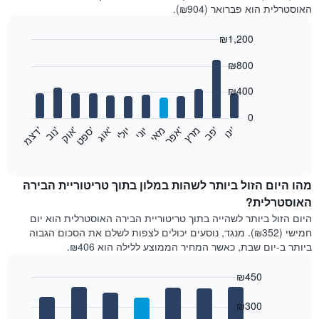
האוסטרלית הוא פברואר (₪904).
₪1,200
Bar
Chart
₪800
graphic.
chart
with
12
₪400
bars.
0
התרשים
'
'
מרץ
'
מאי
יוני
יולי
'
'
'
'
'
י
נ
ו
פ
ב​​​​​​​
א
פ
ר
א
ו
ג
ס
פ
ט
א
ו
ק
נ
ו
ב
ד
צ
מ
הבא
End
of
מציג
interactive
את
chart
מחיר
מהו היום הזול ביותר לשהות במלון בתוך טריטוריית הבירה
הממוצע
האוסטרלית?
של
היום הזול ביותר לשהייה בתוך טריטוריית הבירה האוסטרלית הוא יום
חדר
חמישי (₪352). מנגד, נוסעים יכולים לצפות לשלם את הסכום הגבוה
בכל
ביותר ב-יום שבת, כאשר המחיר הממוצע ללילה הוא ₪406.
חודש
התרשים
₪450
כולל
1
Bar
Chart
graphic.
ציר
chart
₪300
with
X