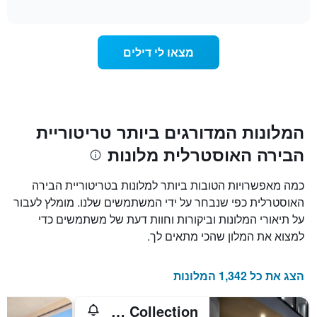
משתנה
interactive
כוכבים.
מחיר
chart
התרשים
החדר
כולל
ככל
מצאו לי דילים
1
שמתקרב
ציר
מועד
Y
השהות
המציגים
התרשים
את
כולל1
המחיר
ציר
המלונות המדורגים ביותר טריטוריית
הממוצע
X
של
הבירה האוסטרלית מלונות
המציגים
חדר
את
במהלך
מספר
כמה מאפשרויות הטובות ביותר למלונות בטריטוריית הבירה
סוף
הימים
האוסטרלית כפי שנבחר על ידי המשתמשים שלנו. מומלץ לעבור
השבוע
שנותרו
זה
על תיאורי המלונות וביקורות וחוות דעת של משתמשים כדי
עד
שנמצא
למועד
למצוא את המלון שהכי מתאים לך.
בימים
השהות
האחרונים
התרשים
כולל
הצג את כל 1,342 המלונות
1
ציר
Midnight Hotel, Autograph Collection
Y