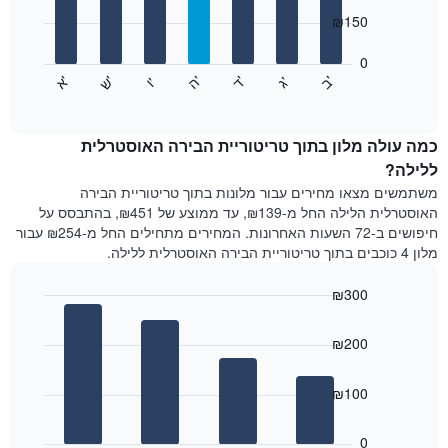
7
המציגים
₪150
bars.
חודשים.
התרשים
0
התרשים
כולל
'
'
'
'
'
'
ש
'
א
ה
ד
ב
ג
ו
הבא
End
1
of
מציג
ציר
interactive
את
chart
Y
מחיר
כמה עולה מלון בתוך טריטוריית הבירה האוסטרלית
המציגים
הממוצע
ללילה?
את
של
המחיר
משתמשים מצאו מחירים עבור מלונות בתוך טריטוריית הבירה
חדר
הממוצע
האוסטרלית הלילה החל מ-₪139, עד ממוצע של ₪451, בהתבסס על
לכל
של
חיפושים ב-72 השעות האחרונות. המחירים מתחילים החל מ-₪254 עבור
יום
חדר
מלון 4 כוכבים בתוך טריטוריית הבירה האוסטרלית ללילה.
בשבוע
התרשים
₪300
כולל
1
Bar
Chart
ציר
graphic.
chart
₪200
with
X
4
המציגים
bars.
את
₪100
ימי
התרשים
השבוע.
הבא
0
התרשים