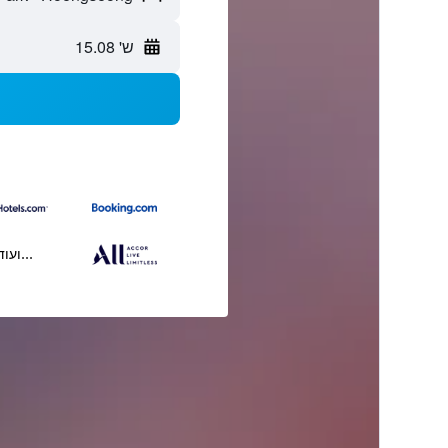
ש' 15.08
...ועוד