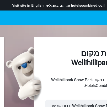
hotelscombined.co.il
זמין גם באנגלית.
Visit site in English
ת מקום
Wellihillip
חיפוש והשוואתמלונות בקרבת מקום Wellihillipark Snow Park