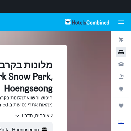
טיסות
מלונות
מלונות בקרב
רכבים
ark Snow Park,
חבילות
Hoengseong
Explore
ממאות אתרי נסיעות ב-HotelsCombined.
טיולים ונסיעות
2 אורחים, חדר 1
עִבְרִית