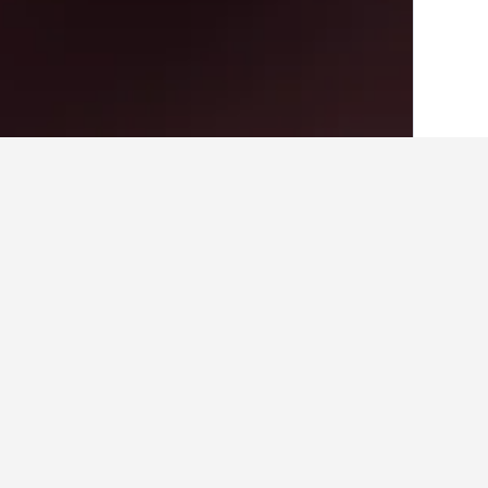
בית
דרום קוריאה
39,583
קאנגוון דו
4,634
איפה להתארח בWellihillipark Snow Park
חוות דעת של אורחים ומידע שימושי נו