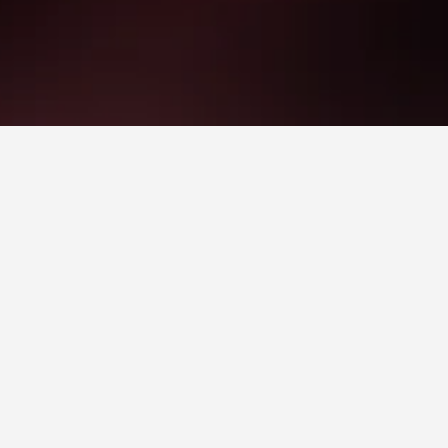
Wellihillipark Snow Par שתכנת לבקר בהן. לחיצה על שם מלון תעביר אותך לעמוד עם תמחור,