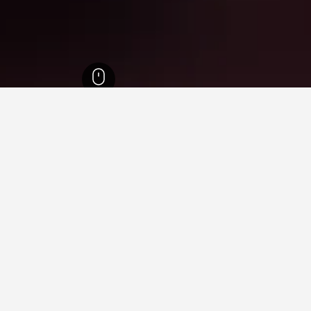
Wellihillipark Snow Park
125
Hoengseong
פשוט לגלול במפה כדי למצוא מלונות קרובים לשכונות k
סף.