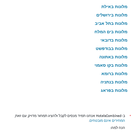
מלונות באילת
מלונות בירושלים
מלונות בתל אביב
מלונות בים המלח
מלונות בדובאי
מלונות בבודפשט
מלונות באתונה
מלונות בקו סאמוי
מלונות ברומא
מלונות בנתניה
מלונות בפראג
מלונות בטבריה
מלונות בטוקיו
מלונות בניו יורק
*
ב-HotelsCombined אנחנו תמיד מנסים לקבל ולהציג תמחור מדויק, עם זאת,
המחירים אינם מובטחים
.
מלונות בבנגקוק
הנה למה:
מלונות בלונדון