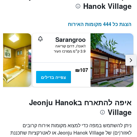
Hanok Village
הצגת כל 444 מקומות האירוח
Sarangroo
ז'אונז'ו, דרום קוריאה
3.9 ק״מ ממרכז העיר
₪107
צפייה בדילים
איפה להתארח בJeonju Hanok
Village
ניתן להשתמש במפה כדי למצוא מקומות אירוח קרובים
לאזור(ים) של Jeonju Hanok Village או לאטרקציות שתכננת