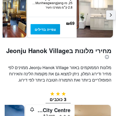
25, Munhwagwangjang-ro, ז'אונז'ו, דרום קוריאה
2.8 ק״מ ממרכז העיר
₪69
צפייה בדילים
מחירי מלונות בJeonju Hanok Village
מלונות הממוקמים באזור Jeonju Hanok Village ממוינים לפי
מחיר ודירוג המלון. ניתן למצוא גם את מקומות הלינה והאירוח
הפופולריים ביותר ואת התמורה הטובה ביותר לפי דירוג.
3 כוכבים
3 כוכבים
ibis Styles Ambassador Jeonju City Centre
3 כוכבים
מצוין 8.3