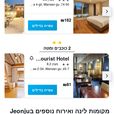
74-50, Jeonjugaeksa 4-gil, Wansan-gu, ז'אונז'ו, דרום קוריאה
₪162
צפייה בדילים
2 כוכבים
2 כוכבים ומטה
Pungnam Tourist Hotel
2 כוכבים
מצוין 8.2
45-7, Jeonjugaeksa 2-Gil, Wansan-gu, ז'אונז'ו, דרום קוריאה
₪81
צפייה בדילים
מקומות לינה ואירוח נוספים בJeonju