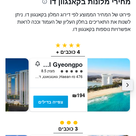
מחירי מלונות בקאנגוון דו
פירוט של המחיר הממוצע לפי דירוג המלון בקאנגוון דו. ניתן
לשנות את התאריכים בחלק העליון של העמוד וככה לראות
אפשרויות נוספות בקאנגוון דו.
4 כוכבים
4 כוכבים +
Skybay Hotel Gyeongpo
5 דירוג מחלקת נוסעים
מצוין 8.5
476 Haean-ro, גאנגנאונג, דרום קוריאה
₪194
צפייה בדילים
3 דירוג מחלקת נוסעים
3 כוכבים