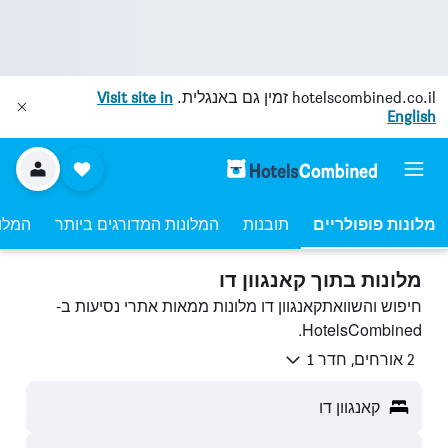
hotelscombined.co.il
זמין גם באנגלית.
Visit site in
English
מלונות פופולריים
תובנות
המלונות המדורגים ביותר
המלונ
מלונות בתוך קאנגוון דו
חיפוש והשוואתקאנגוון דו מלונות ממאות אתרי נסיעות ב-
HotelsCombined.
2 אורחים, חדר 1
קאנגוון דו