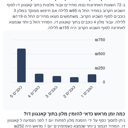
המציג
הלילה
ב-72 השעות האחרונות נצפו מחירים עבור מלונות בתוך קאנגוון דו לסוף
את
שנמצא
השבוע הקרוב במחיר החל מ-₪95 ללילה אם חיפוש ממוקד במלון 3
מחיר
היום
כוכבים לסוף השבוע הקרוב, משתמשים מצאו מחירים החל מ-₪119
הממוצע
בימים
ללילה. עבור מלון 4 כוכבים בתוך קאנגוון דו, המחיר הזול ביותר שנמצא
של
האחרונים
לאחרונה לסוף השבוע הקרוב היה ₪155 ללילה.
חדר
השלושה,
מקובץ
₪750
לפי
Bar
Chart
דירוג
graphic.
chart
הכוכבים
₪500
with
התרשים
5
מציג
bars.
₪250
1
ציר
התרשים
X
הבא
0
המציג
מציג
כ
ם
כ
ם
כ
ם
כ
ם
כ
ם
קטגוריות
את
3
ו
כ
ב
י
2
ו
כ
ב
י
1
ו
כ
ב
י
5
ו
כ
ב
י
4
ו
כ
ב
י
מלונות
End
המחיר
of
לפי
הממוצע
interactive
מדרגות
לחדר
chart
כוכבים.
כמה זמן מראש כדאי להזמין מלון בתוך קאנגוון דו?
ללילה
התרשים
הנוכחי,
ניתן לחסוך כסף על ידי הזמנת מלון לפחות יום 1 לפני הנסיעה ל קאנגוון
כולל
כפי
דו. המחיר הנמוך ביותר שנמצא כשמזמינים יום 1 מראש היה ₪252