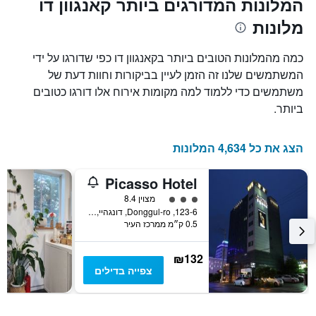
המלונות המדורגים ביותר קאנגוון דו
X
המחיר
מלונות
הממוצע
המציגים
של
את
חדר
מספר
כמה מהמלונות הטובים ביותר בקאנגוון דו כפי שדורגו על ידי
הימים
במהלך
המשתמשים שלנו זה הזמן לעיין בביקורות וחוות דעת של
סוף
שנותרו
משתמשים כדי ללמוד למה מקומות אירוח אלו דורגו כטובים
עד
השבוע
זה
למועד
ביותר.
השהות
שנמצא
בימים
התרשים
כולל
האחרונים
הצג את כל 4,634 המלונות
1
ציר
Picasso Hotel
Y
המציג
3 דירוג מחלקת נוסעים
מצוין 8.4
את
123-6, Donggul-ro, דונגהיי, דרום קוריאה
0.5 ק״מ ממרכז העיר
מחיר
הממוצע
של
₪132
חדר
צפייה בדילים