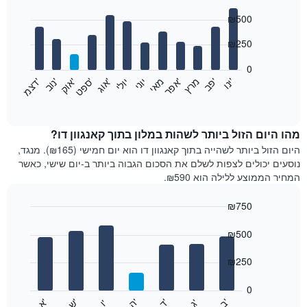
Bar
Chart
₪500
graphic.
chart
with
12
₪250
bars.
0
התרשים
'
'
מרץ
'
מאי
יוני
יולי
'
'
'
'
'
י
נ
ו
פ
ב​​​​​​​
א
פ
ר
א
ו
ג
ס
פ
ט
א
ו
ק
נ
ו
ב
ד
צ
מ
הבא
End
of
מציג
interactive
את
chart
מחיר
מהו היום הזול ביותר לשהות במלון בתוך קאנגוון דו?
הממוצע
היום הזול ביותר לשהייה בתוך קאנגוון דו הוא יום חמישי (₪165). מנגד,
של
נוסעים יכולים לצפות לשלם את הסכום הגבוה ביותר ב-יום שישי, כאשר
חדר
המחיר הממוצע ללילה הוא ₪590.
בכל
חודש
₪750
התרשים
Bar
כולל
Chart
graphic.
chart
₪500
1
with
ציר
7
₪250
X
bars.
המציגים
חודשים.
0
התרשים
התרשים
'
'
'
'
'
'
ש
'
א
ה
ד
ב
ג
ו
הבא
End