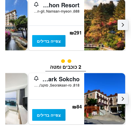
Elysian Gangchon Resort
688, Bukhangangbyeon-gil, Namsan-myeon, צ'ונצ'און, דרום קוריאה
₪291
צפייה בדילים
2 דירוג מחלקת נוסעים
2 כוכבים ומטה
Songwol Park Sokcho
818, Seoraksan-ro, סוקצ'ו, דרום קוריאה
₪84
צפייה בדילים