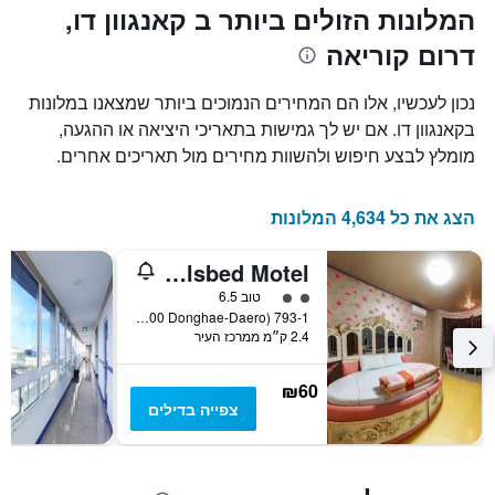
המלונות הזולים ביותר ב קאנגוון דו,
דרום קוריאה
נכון לעכשיו, אלו הם המחירים הנמוכים ביותר שמצאנו במלונות
בקאנגוון דו. אם יש לך גמישות בתאריכי היציאה או ההגעה,
מומלץ לבצע חיפוש ולהשוות מחירים מול תאריכים אחרים.
הצג את כל 4,634 המלונות
Carlsbed Motel
2 דירוג מחלקת נוסעים
טוב 6.5
793-1 Gyo-Dong (4400 Donghae-Daero), סוקצ'ו, דרום קוריאה
2.4 ק״מ ממרכז העיר
₪60
צפייה בדילים