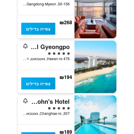
50-156, Jeongdongjin-ri, Gangdong-Myeon, גאנגנאונג, דרום קוריאה
₪268
צפייה בדילים
Skybay Hotel Gyeongpo
5 דירוג מחלקת נוסעים
476 Haean-ro, גאנגנאונג, דרום קוריאה
₪194
צפייה בדילים
St. John's Hotel
5 דירוג מחלקת נוסעים
307, Changhae-ro, גאנגנאונג, דרום קוריאה
₪189