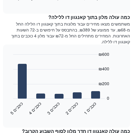
כולל
of
מציג
interactive
1
את
chart
ציר
מחיר
כמה עולה מלון בתוך קאנגוון דו ללילה?
Y
הממוצע
משתמשים מצאו מחירים עבור מלונות בתוך קאנגוון דו הלילה החל
המציגים
של
מ-₪68, עד ממוצע של ₪389, בהתבסס על חיפושים ב-72 השעות
את
חדר
האחרונות. המחירים מתחילים החל מ-₪72 עבור מלון 4 כוכבים בתוך
המחיר
לכל
קאנגוון דו ללילה.
הממוצע
יום
של
בשבוע
חדר
₪600
התרשים
Bar
כולל
Chart
graphic.
chart
1
₪400
with
ציר
5
X
bars.
₪200
המציגים
את
התרשים
ימי
הבא
0
השבוע.
מציג
כ
ם
כ
ם
כ
ם
כ
ם
כ
ם
התרשים
את
3
ו
כ
ב
י
2
ו
כ
ב
י
1
ו
כ
ב
י
5
ו
כ
ב
י
4
ו
כ
ב
י
כולל
End
מחיר
1
of
הממוצע
interactive
ציר
של
chart
Y
כמה עולה קאנגוון דו חדר מלון לסוף השבוע הקרוב?
חדר