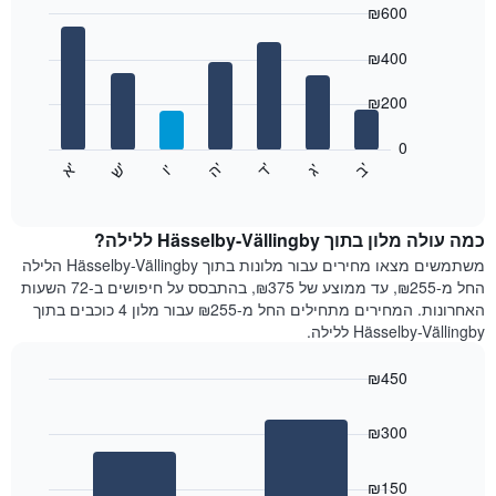
₪600
כולל
1
Bar
Chart
graphic.
ציר
chart
₪400
with
X
7
המציגים
₪200
bars.
חודשים.
התרשים
0
התרשים
כולל
'
'
'
'
'
'
ש
'
א
ה
ד
ב
ג
ו
הבא
End
1
of
מציג
ציר
interactive
את
chart
Y
מחיר
כמה עולה מלון בתוך Hässelby-Vällingby ללילה?
המציגים
הממוצע
משתמשים מצאו מחירים עבור מלונות בתוך Hässelby-Vällingby הלילה
את
של
החל מ-₪255, עד ממוצע של ₪375, בהתבסס על חיפושים ב-72 השעות
המחיר
חדר
הממוצע
האחרונות. המחירים מתחילים החל מ-₪255 עבור מלון 4 כוכבים בתוך
לכל
של
Hässelby-Vällingby ללילה.
יום
חדר
בשבוע
₪450
התרשים
Bar
כולל
Chart
graphic.
chart
1
₪300
with
ציר
2
X
bars.
₪150
המציגים