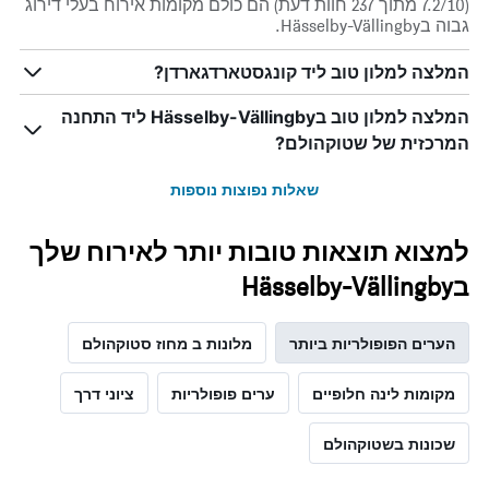
(7.2/10 מתוך 237 חוות דעת) הם כולם מקומות אירוח בעלי דירוג
גבוה בHässelby-Vällingby.
המלצה למלון טוב ליד קונגסטארדגארדן?
המלצה למלון טוב בHässelby-Vällingby ליד התחנה
המרכזית של שטוקהולם?
שאלות נפוצות נוספות
למצוא תוצאות טובות יותר לאירוח שלך
בHässelby-Vällingby
הערים הפופולריות ביותר
מלונות ב מחוז סטוקהולם
מקומות לינה חלופיים
ערים פופולריות
ציוני דרך
שכונות בשטוקהולם