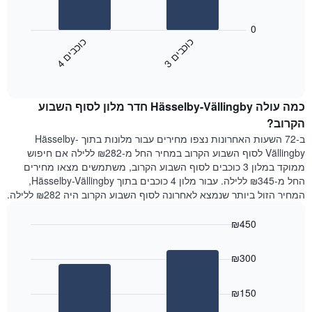
את
התרשים
ימי
הבא
0
השבוע.
מציג
כ
ם
כ
ם
התרשים
את
3
ו
כ
ב
י
4
ו
כ
ב
י
כולל
End
מחיר
1
of
הממוצע
interactive
ציר
של
chart
Y
כמה עולה Hässelby-Vällingby חדר מלון לסוף השבוע
חדר
המציג
הלילה
הקרוב?
את
שנמצא
ב-72 השעות האחרונות נצפו מחירים עבור מלונות בתוך Hässelby-
מחיר
היום
Vällingby לסוף השבוע הקרוב במחיר החל מ-₪282 ללילה אם חיפוש
הממוצע
בימים
ממוקד במלון 3 כוכבים לסוף השבוע הקרוב, משתמשים מצאו מחירים
של
האחרונים
החל מ-₪345 ללילה. עבור מלון 4 כוכבים בתוך Hässelby-Vällingby,
חדר
השלושה,
המחיר הזול ביותר שנמצא לאחרונה לסוף השבוע הקרוב היה ₪282 ללילה.
מקובץ
לפי
₪450
דירוג
הכוכבים
Bar
Chart
graphic.
chart
התרשים
₪300
with
מציג
2
1
bars.
ציר
₪150
X
התרשים