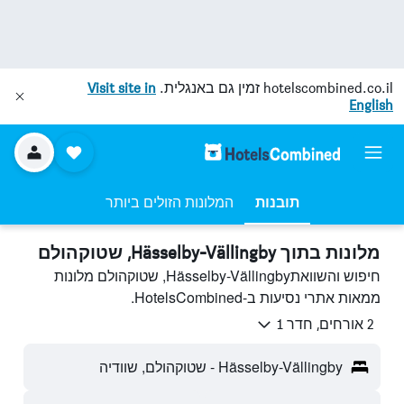
hotelscombined.co.il
זמין גם באנגלית.
Visit site in
English
תובנות
המלונות הזולים ביותר
מלונות בתוך Hässelby-Vällingby, שטוקהולם
חיפוש והשוואתHässelby-Vällingby, שטוקהולם מלונות
ממאות אתרי נסיעות ב-HotelsCombined.
2 אורחים, חדר 1
Hässelby-Vällingby - שטוקהולם, שוודיה