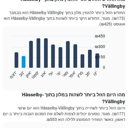
Vällingby?
החודש הזול ביותר להזמין מלון בתוך Hässelby-Vällingby הוא נובמבר
(₪173). מנגד, החודש היקר ביותר לשהות בתוך Hässelby-Vällingby הוא
אוגוסט (₪425).
₪450
Bar
Chart
₪300
graphic.
chart
with
12
₪150
bars.
0
התרשים
'
'
מרץ
'
מאי
יוני
יולי
'
'
'
'
'
י
נ
ו
פ
ב​​​​​​​
א
פ
ר
א
ו
ג
ס
פ
ט
א
ו
ק
נ
ו
ב
ד
צ
מ
הבא
End
of
מציג
interactive
את
chart
מחיר
מהו היום הזול ביותר לשהות במלון בתוך Hässelby-
הממוצע
Vällingby?
של
היום הזול ביותר לשהייה בתוך Hässelby-Vällingby הוא יום שישי
חדר
(₪177). מנגד, נוסעים יכולים לצפות לשלם את הסכום הגבוה ביותר ב-יום
בכל
ראשון, כאשר המחיר הממוצע ללילה הוא ₪553.
חודש
התרשים