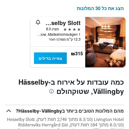
לפי
דירוג
הצג את כל 30 המלונות
כוכבים.
התרשים
Hesselby Slott
כולל
4 כוכבים
מצוין 8.0
1
Maltesholmsvägen 1, שטוקהולם, מחוז סטוקהולם, שוודיה
ציר
12.3 ק״מ ממרכז העיר
Y
המציגים
את
₪315
המחיר
צפייה בדילים
הממוצע
של
חדר
במהלך
כמה עובדות על אירוח בHässelby-
סוף
Vällingby, שטוקהולם
השבוע
זה
שנמצא
בימים
מהם המלונות הטובים ביותר בHässelby-Vällingby?
האחרונים
Livington Hotel (8.3/10 מתוך 2,746 חוות דעת), Hesselby Slott
(8.0/10 מתוך 584 חוות דעת), וגם Riddersviks Herrgård