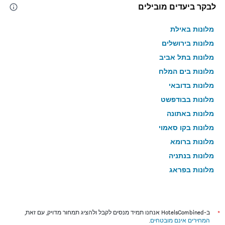
לבקר ביעדים מובילים
מלונות באילת
מלונות בירושלים
מלונות בתל אביב
מלונות בים המלח
מלונות בדובאי
מלונות בבודפשט
מלונות באתונה
מלונות בקו סאמוי
מלונות ברומא
מלונות בנתניה
מלונות בפראג
מלונות בטבריה
מלונות בטוקיו
מלונות בניו יורק
*
ב-HotelsCombined אנחנו תמיד מנסים לקבל ולהציג תמחור מדויק, עם זאת,
המחירים אינם מובטחים
.