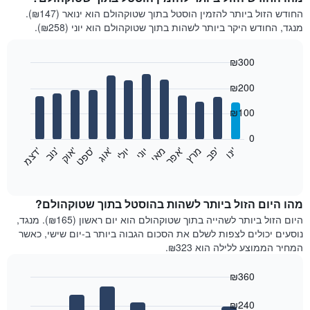
החודש הזול ביותר להזמין הוסטל בתוך שטוקהולם הוא ינואר (₪147).
מנגד, החודש היקר ביותר לשהות בתוך שטוקהולם הוא יוני (₪258).
₪300
Bar
Chart
₪200
graphic.
chart
with
12
₪100
bars.
0
התרשים
'
'
מרץ
'
מאי
יוני
יולי
'
'
'
'
'
י
נ
ו
פ
ב​​​​​​​
א
פ
ר
א
ו
ג
ס
פ
ט
א
ו
ק
נ
ו
ב
ד
צ
מ
הבא
End
of
מציג
interactive
את
chart
מחיר
מהו היום הזול ביותר לשהות בהוסטל בתוך שטוקהולם?
הממוצע
היום הזול ביותר לשהייה בתוך שטוקהולם הוא יום ראשון (₪165). מנגד,
של
נוסעים יכולים לצפות לשלם את הסכום הגבוה ביותר ב-יום שישי, כאשר
חדר
המחיר הממוצע ללילה הוא ₪323.
בכל
חודש
₪360
התרשים
Bar
כולל
Chart
graphic.
chart
₪240
1