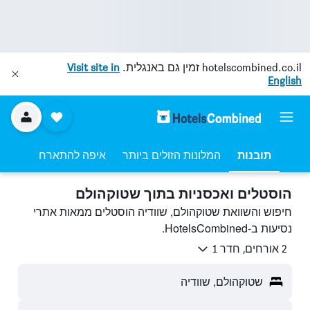
hotelscombined.co.il
זמין גם באנגלית.
Visit site in
English
תובנות
המלונות הזולים ביותר
איפה להתארח
הוסטלים ואכסניות בתוך שטוקהולם
חיפוש והשוואת שטוקהולם, שוודיה הוסטלים ממאות אתרי
נסיעות ב-HotelsCombined.
2 אורחים, חדר 1
שטוקהולם, שוודיה