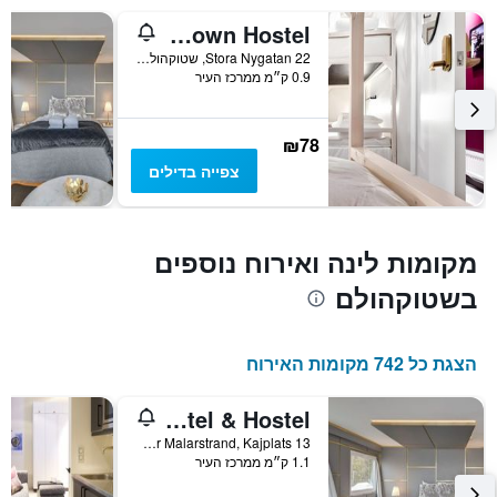
Y
Ramilton Old Town Hostel
המציג
את
22 Stora Nygatan, שטוקהולם, מחוז סטוקהולם, שוודיה
מחיר
0.9 ק״מ ממרכז העיר
הממוצע
של
חדר
₪78
צפייה בדילים
מקומות לינה ואירוח נוספים
בשטוקהולם
הצגת כל 742 מקומות האירוח
Rygerfjord Hotel & Hostel
Soder Malarstrand, Kajplats 13, שטוקהולם, מחוז סטוקהולם, שוודיה
1.1 ק״מ ממרכז העיר