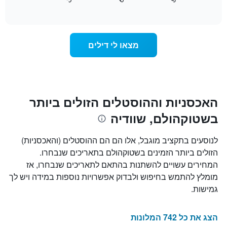
כיצד
End
התרשים
of
משתנה
כולל
interactive
מחיר
chart
1
החדר
ציר
ככל
Y
מצאו לי דילים
שמתקרב
המציג
מועד
את
השהות
מחיר
התרשים
הממוצע
כולל1
של
ציר
האכסניות וההוסטלים הזולים ביותר
חדר
X
בשטוקהולם, שוודיה
המציגים
את
מספר
לנוסעים בתקציב מוגבל, אלו הם הם ההוסטלים (והאכסניות)
הימים
הזולים ביותר הזמינים בשטוקהולם בתאריכים שנבחרו.
שנותרו
המחירים עשויים להשתנות בהתאם לתאריכים שנבחרו, אז
עד
למועד
מומלץ להתמש בחיפוש ולבדוק אפשרויות נוספות במידה ויש לך
השהות
גמישות.
התרשים
כולל
1
הצג את כל 742 המלונות
ציר