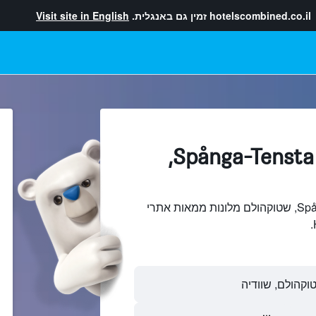
hotelscombined.co.il
זמין גם באנגלית.
Visit site in English
מלונות בתוך Spånga-Tensta,
חיפוש והשוואתSpånga-Tensta, שטוקהולם מלונות ממאות אתרי