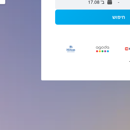
-
ב' 17.08
חיפוש