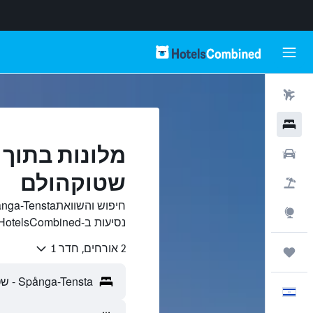
טיסות
מלונות
רכבים
שטוקהולם
חבילות
Explore
נסיעות ב-HotelsCombined.
2 אורחים, חדר 1
טיולים ונסיעות
עִבְרִית