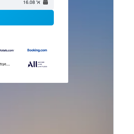
א' 16.08
...ועוד