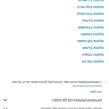
מלונות בתל אביב
מלונות בים המלח
מלונות בדובאי
מלונות בבודפשט
מלונות באתונה
מלונות בקו סאמוי
מלונות ברומא
מלונות בנתניה
מלונות בפראג
מלונות בטבריה
מלונות בטוקיו
מלונות בניו יורק
*
ב-HotelsCombined אנחנו תמיד מנסים לקבל ולהציג תמחור מדויק, עם זאת,
המחירים אינם מובטחים
.
מלונות בבנגקוק
הנה למה:
מלונות בלונדון
HotelsCombined הם לא המוכר
מלונות בבוקרשט
מלונות בפאפוס
אנחנו מקבצים עבורך טונות של נתונים