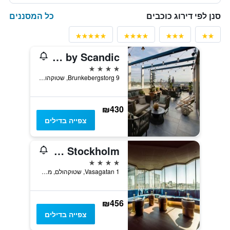
כל המסננים
סנן לפי דירוג כוכבים
Downtown Camper by Scandic
4 כוכבים
Brunkebergstorg 9, שטוקהולם, מחוז סטוקהולם, שוודיה
₪430
צפייה בדילים
Radisson Blu Royal Viking Hotel, Stockholm
4 כוכבים
Vasagatan 1, שטוקהולם, מחוז סטוקהולם, שוודיה
₪456
צפייה בדילים