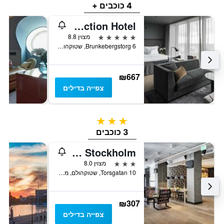
4 כוכבים +
At Six, an Ascend Collection Hotel
5 כוכבים
מצוין 8.8
Brunkebergstorg 6, שטוקהולם, מחוז סטוקהולם, שוודיה
₪667
צפייה בדילים
3 כוכבים
3 כוכבים
Generator Stockholm
3 כוכבים
מצוין 8.0
Torsgatan 10, שטוקהולם, מחוז סטוקהולם, שוודיה
₪307
צפייה בדילים