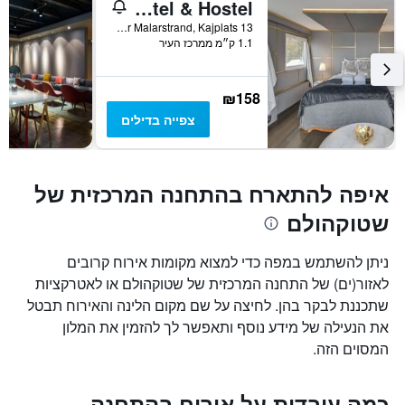
Rygerfjord Hotel & Hostel
Soder Malarstrand, Kajplats 13, שטוקהולם, מחוז סטוקהולם, שוודיה
1.1 ק״מ ממרכז העיר
₪158
צפייה בדילים
איפה להתארח בהתחנה המרכזית של
שטוקהולם
ניתן להשתמש במפה כדי למצוא מקומות אירוח קרובים
לאזור(ים) של התחנה המרכזית של שטוקהולם או לאטרקציות
שתכננת לבקר בהן. לחיצה על שם מקום הלינה והאירוח תבטל
את הנעילה של מידע נוסף ותאפשר לך להזמין את המלון
המסוים הזה.
כמה עובדות על אירוח בהתחנה