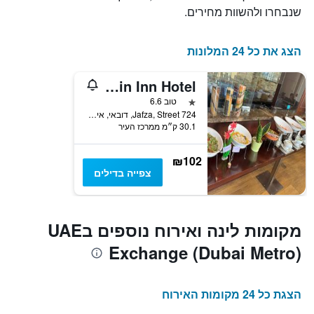
שנבחרו ולהשוות מחירים.
הצג את כל 24 המלונות
Join Inn Hotel
כוכב 1
טוב 6.6
Jafza, Street 724, דובאי, איחוד האמירויות הערביות
30.1 ק״מ ממרכז העיר
₪102
צפייה בדילים
מקומות לינה ואירוח נוספים בUAE
Exchange (Dubai Metro)
הצגת כל 24 מקומות האירוח