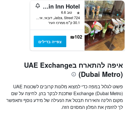
Join Inn Hotel
כוכב 1
טוב 6.6
Jafza, Street 724, דובאי, איחוד האמירויות הערביות
30.1 ק״מ ממרכז העיר
₪102
צפייה בדילים
איפה להתארח בUAE Exchange
(Dubai Metro)
פשוט לגלול במפה כדי למצוא מלונות קרובים לשכונות UAE
Exchange (Dubai Metro) שתכנת לבקר בהן. לחיצה על שם
מקום הלינה והאירוח תבטל את הנעילה של מידע נוסף ותאפשר
לך להזמין את המלון המסוים הזה.