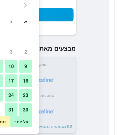
חיפו
א
ב
₪996
מבצעים מאת
/
הזול ביותר 
3
2
ספק
סה"
10
9
6
17
16
24
23
11
31
30
11
זול יותר
ממו
62 מבצעים נוספים לFour Seasons Resort Dubai At Jumeirah Beach