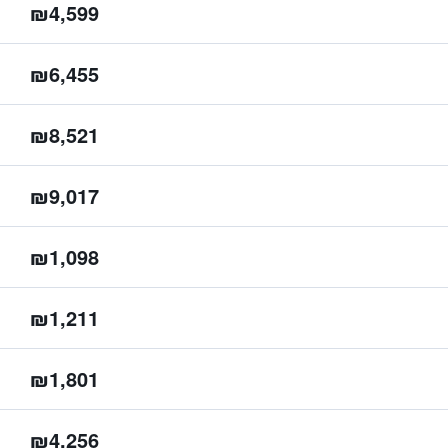
₪4,599
₪6,455
₪8,521
₪9,017
₪1,098
₪1,211
₪1,801
₪4,256