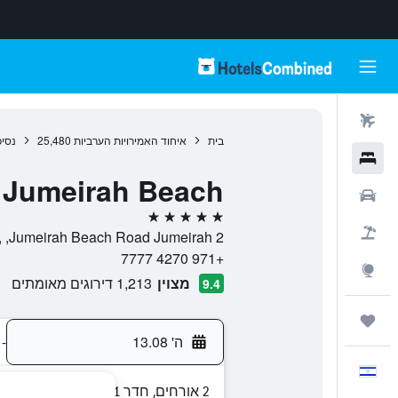
טיסות
בית
איחוד האמירויות הערביות
25,480
נסיכ
מלונות
 Jumeirah Beach
רכבים
5 כוכבים
חבילות
Jumeirah Beach Road Jumeirah 2, , דובאי, נסיכות דובאי, איחוד האמירויות הערביות
+971 4270 7777
Explore
מצוין
1,213 דירוגים מאומתים
9.4
טיולים ונסיעות
ה' 13.08
-
עִבְרִית
2 אורחים, חדר 1