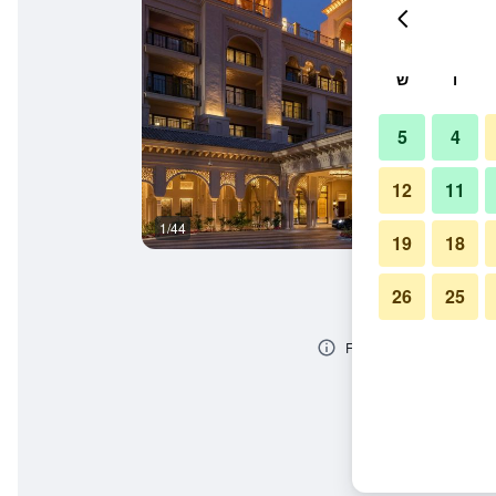
ו
ש
5
4
12
11
1/44
בריכה
19
18
26
25