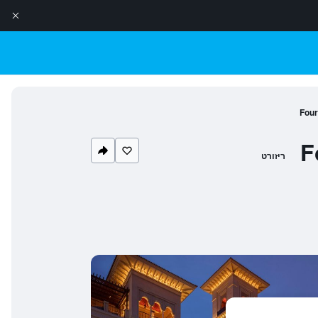
Four
F
ריזורט