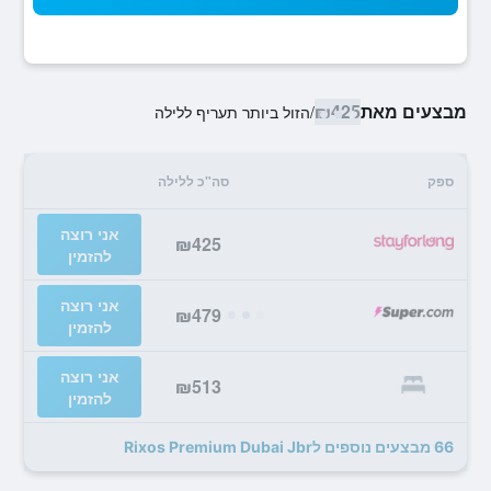
מבצעים מאת
₪425
/
הזול ביותר תעריף ללילה
ספק
סה"כ ללילה
אני רוצה
₪425
להזמין
אני רוצה
₪479
להזמין
אני רוצה
₪513
להזמין
66 מבצעים נוספים לRixos Premium Dubai Jbr