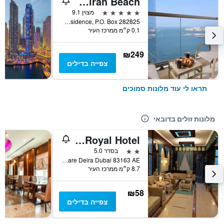
Mövenpick Hotel Jumeirah Beach
5 כוכבים
מצוין 9.1
Jumeirah Beach Residence, P.O. Box 282825, דובאי, איחוד האמירויות הערביות
0.1 ק״מ ממרכז העיר
₪249
צפייה בדילים
תראו לי עוד מלונות סמוכים
מלונות זולים בדובאי
Mount Royal Hotel
2 כוכבים
בסדר 5.0
Al Naser Square Deira Dubai 83163 AE, דובאי, איחוד האמירויות הערביות
8.7 ק״מ ממרכז העיר
₪58
צפייה בדילים