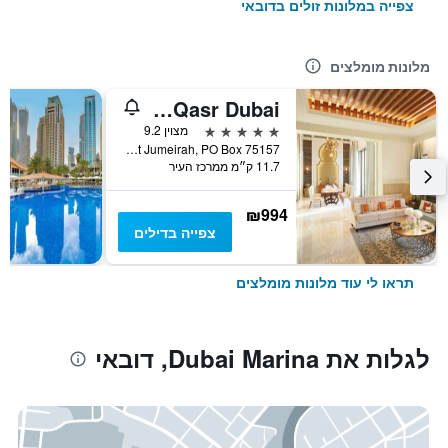
צפייה במלונות זולים בדובאי
מלונות מומלצים
Jumeirah Al Qasr Dubai
5 כוכבים
מצוין 9.2
Jumeirah Al Qasr-Madinat Jumeirah, PO Box 75157, דובאי, איחוד האמירויות הערביות
11.7 ק״מ ממרכז העיר
₪994
צפייה בדילים
תראו לי עוד מלונות מומלצים
לגלות את Dubai Marina, דובאי