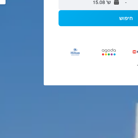
-
ש' 15.08
חיפוש