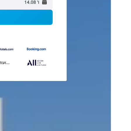
ו' 14.08
...ועוד