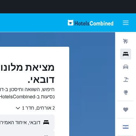
טיסות
מלונות
מציאת מלונות
רכבים
דובאי.
חבילות
חיפוש, השוואה וחיסכון ב-ד
Explore
נסיעות ב-HotelsCombined.
2 אורחים, חדר 1
טיולים ונסיעות
עִבְרִית