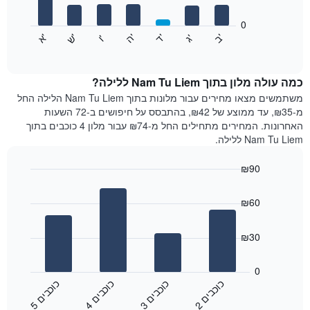
המציגים
חודשים.
0
התרשים
התרשים
'
'
'
'
'
'
ש
'
א
ה
ב
ד
ג
ו
הבא
End
כולל
of
מציג
interactive
1
את
chart
ציר
מחיר
כמה עולה מלון בתוך Nam Tu Liem ללילה?
Y
הממוצע
משתמשים מצאו מחירים עבור מלונות בתוך Nam Tu Liem הלילה החל
המציגים
של
מ-₪35, עד ממוצע של ₪42, בהתבסס על חיפושים ב-72 השעות
את
חדר
האחרונות. המחירים מתחילים החל מ-₪74 עבור מלון 4 כוכבים בתוך
המחיר
לכל
Nam Tu Liem ללילה.
הממוצע
יום
של
בשבוע
חדר
₪90
התרשים
Bar
כולל
Chart
graphic.
chart
1
₪60
with
ציר
4
X
bars.
₪30
המציגים
את
התרשים
ימי
הבא
0
השבוע.
מציג
כ
ם
כ
ם
כ
ם
כ
ם
התרשים
את
2
ו
כ
ב
י
3
ו
כ
ב
י
4
ו
כ
ב
י
5
ו
כ
ב
י
כולל
End
מחיר