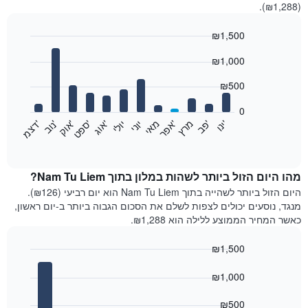
(₪1,288).
₪1,500
Bar
Chart
₪1,000
graphic.
chart
with
12
₪500
bars.
0
התרשים
'
'
מרץ
'
מאי
יוני
יולי
'
'
'
'
'
י
נ
ו
פ
ב​​​​​​​
א
פ
ר
א
ו
ג
ס
פ
ט
א
ו
ק
נ
ו
ב
ד
צ
מ
הבא
End
of
מציג
interactive
את
chart
מחיר
מהו היום הזול ביותר לשהות במלון בתוך Nam Tu Liem?
הממוצע
היום הזול ביותר לשהייה בתוך Nam Tu Liem הוא יום רביעי (₪126).
של
מנגד, נוסעים יכולים לצפות לשלם את הסכום הגבוה ביותר ב-יום ראשון,
חדר
כאשר המחיר הממוצע ללילה הוא ₪1,288.
בכל
חודש
₪1,500
התרשים
Bar
כולל
Chart
graphic.
chart
₪1,000
1
with
ציר
7
₪500
X
bars.