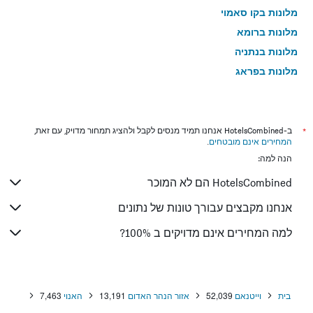
מלונות בקו סאמוי
מלונות ברומא
מלונות בנתניה
מלונות בפראג
מלונות בטבריה
מלונות בטוקיו
מלונות בניו יורק
*
ב-HotelsCombined אנחנו תמיד מנסים לקבל ולהציג תמחור מדויק, עם זאת,
המחירים אינם מובטחים
.
מלונות בבנגקוק
הנה למה:
מלונות בלונדון
HotelsCombined הם לא המוכר
מלונות בבוקרשט
מלונות בפאפוס
אנחנו מקבצים עבורך טונות של נתונים
מלונות בלימסול
למה המחירים אינם מדויקים ב 100%?
מלונות בפאטונג
מלונות בפריז
מלונות בוינה
בית
וייטנאם
52,039
אזור הנהר האדום
13,191
האנוי
7,463
מלונות בטביליסי