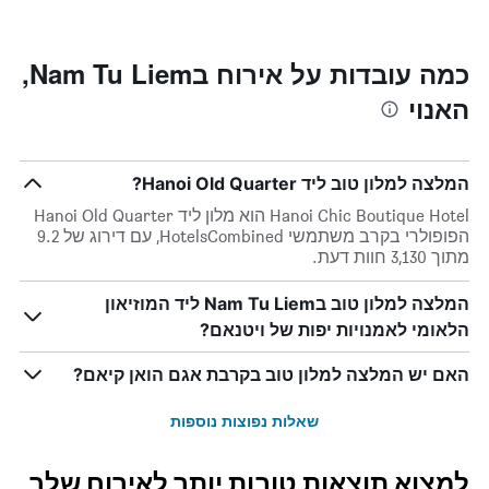
Y
התרשים
כולל1
המציגים
את
ציר
כמה עובדות על אירוח בNam Tu Liem,
X
המחיר
האנוי
הממוצע
המציגים
של
את
חדר
מספר
הימים
במהלך
המלצה למלון טוב ליד Hanoi Old Quarter?
סוף
שנותרו
עד
השבוע
Hanoi Chic Boutique Hotel הוא מלון ליד Hanoi Old Quarter
זה
למועד
הפופולרי בקרב משתמשי HotelsCombined, עם דירוג של 9.2
השהות
שנמצא
מתוך 3,130 חוות דעת.
בימים
התרשים
כולל
האחרונים
המלצה למלון טוב בNam Tu Liem ליד המוזיאון
1
הלאומי לאמנויות יפות של ויטנאם?
ציר
Y
המציג
האם יש המלצה למלון טוב בקרבת אגם הואן קיאם?
את
מחיר
שאלות נפוצות נוספות
הממוצע
של
חדר
למצוא תוצאות טובות יותר לאירוח שלך