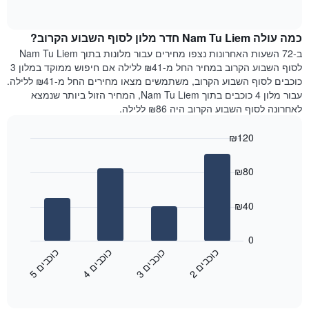
1
of
הממוצע
interactive
ציר
של
chart
Y
כמה עולה Nam Tu Liem חדר מלון לסוף השבוע הקרוב?
חדר
המציג
הלילה
ב-72 השעות האחרונות נצפו מחירים עבור מלונות בתוך Nam Tu Liem
את
שנמצא
לסוף השבוע הקרוב במחיר החל מ-₪41 ללילה אם חיפוש ממוקד במלון 3
מחיר
היום
כוכבים לסוף השבוע הקרוב, משתמשים מצאו מחירים החל מ-₪41 ללילה.
הממוצע
בימים
עבור מלון 4 כוכבים בתוך Nam Tu Liem, המחיר הזול ביותר שנמצא
של
האחרונים
לאחרונה לסוף השבוע הקרוב היה ₪86 ללילה.
חדר
השלושה,
מקובץ
₪120
לפי
Bar
Chart
דירוג
graphic.
chart
הכוכבים
₪80
with
התרשים
4
מציג
bars.
₪40
1
ציר
התרשים
X
הבא
0
המציג
מציג
כ
ם
כ
ם
כ
ם
כ
ם
קטגוריות
את
2
ו
כ
ב
י
3
ו
כ
ב
י
4
ו
כ
ב
י
5
ו
כ
ב
י
מלונות
End
המחיר
of
לפי
הממוצע
interactive
מדרגות
לחדר
chart