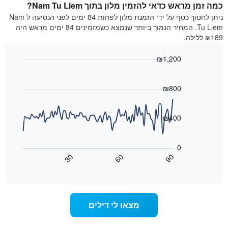
כוכבים.
כמה זמן מראש כדאי להזמין מלון בתוך Nam Tu Liem?
ללילה
התרשים
הנוכחי,
ניתן לחסוך כסף על ידי הזמנת מלון לפחות 84 ימים לפני הנסיעה ל Nam
כולל
כפי
Tu Liem. המחיר הנמוך ביותר שנמצא כשמזמינים 84 ימים מראש היה
1
שנמצא
₪189 ללילה.
ציר
בשלושת
Y
הימים
₪1,200
המציגים
האחרונים,
את
Line
Chart
לפי
graphic.
chart
מחיר
דירוג
with
₪800
החדר
כוכבים
90
הממוצע
התרשים
data
להלילה
points.
כולל1
₪400
שנמצא
ציר
בשלושת
X
התרשים
הימים
הבא
המציגים
0
האחרונים
מציג
קטגוריות
30
60
90
כיצד
מלונות
End
of
לפי
משתנה
interactive
דירוג
מחיר
chart
החדר
כוכבים.
ככל
התרשים
מצאו לי דילים
כולל
שמתקרב
1
מועד
ציר
השהות