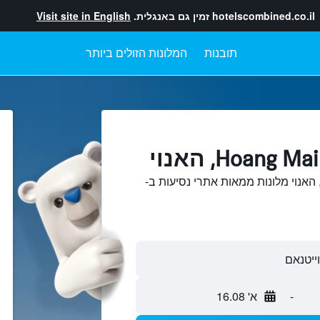
hotelscombined.co.il
זמין גם באנגלית.
Visit site in English
תובנות
המלונות הזולים ביותר
יפוש והשוואתHoang Mai, האנוי מלונות ממאות אתרי נסיעות ב-
-
א' 16.08