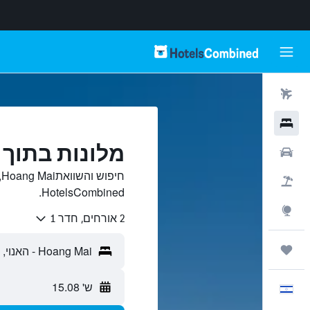
טיסות
מלונות
מלונות בתוך Hoang Mai, האנוי
רכבים
ח
חבילות
HotelsCombined.
Explore
2 אורחים, חדר 1
טיולים ונסיעות
ש' 15.08
עִבְרִית