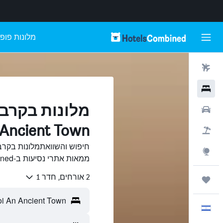
מלונות פופו
טיסות
מלונות
רכבים
Ancient Town, הוי אן
חבילות
Explore
ממאות אתרי נסיעות ב-HotelsCombined.
2 אורחים, חדר 1
טיולים ונסיעות
עִבְרִית