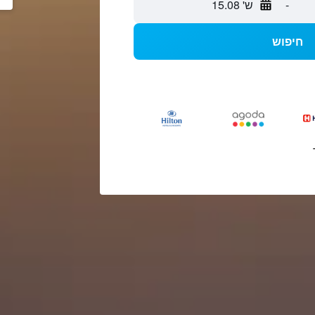
-
ש' 15.08
חיפוש