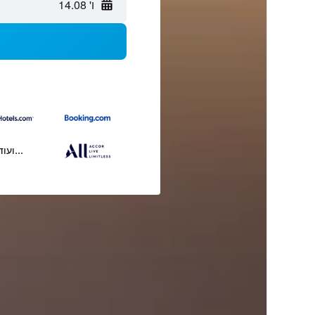
ו' 14.08
...ועוד