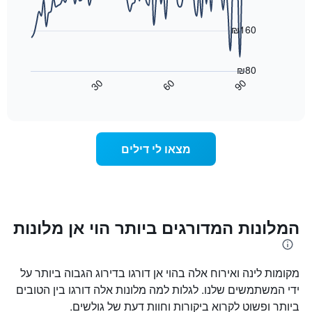
הממוצע
התרשים
data
להלילה
points.
כולל1
₪160
שנמצא
ציר
בשלושת
X
התרשים
הימים
הבא
המציגים
₪80
האחרונים
מציג
קטגוריות
30
60
90
כיצד
מלונות
End
of
לפי
משתנה
interactive
דירוג
מחיר
chart
החדר
כוכבים.
ככל
התרשים
מצאו לי דילים
כולל
שמתקרב
1
מועד
ציר
השהות
Y
התרשים
כולל1
המציגים
את
ציר
המלונות המדורגים ביותר הוי אן מלונות
X
המחיר
הממוצע
המציגים
של
את
מקומות לינה ואירוח אלה בהוי אן דורגו בדירוג הגבוה ביותר על
חדר
מספר
הימים
במהלך
ידי המשתמשים שלנו. לגלות למה מלונות אלה דורגו בין הטובים
סוף
שנותרו
ביותר ופשוט לקרוא ביקורות וחוות דעת של גולשים.