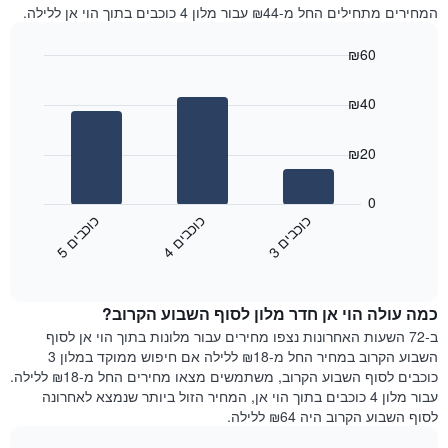
את
פופולריות
המחירים מתחילים החל מ-₪44 עבור מלון 4 כוכבים בתוך הוי אן ללילה.
מחיר
התרשים
הממוצע
כולל
₪60
של
1
חדר
Bar
Chart
ציר
graphic.
chart
X
₪40
with
המציגים
3
את
bars.
₪20
מחיר
הממוצע
התרשים
של
הבא
0
חדר
מציג
כ
ם
כ
ם
כ
ם
התרשים
את
4
ו
כ
ב
י
5
ו
כ
ב
י
3
ו
כ
ב
י
כולל
End
מחיר
of
1
הממוצע
interactive
ציר
של
chart
Y
כמה עולה הוי אן חדר מלון לסוף השבוע הקרוב?
חדר
המציגים
הלילה
ב-72 השעות האחרונות נצפו מחירים עבור מלונות בתוך הוי אן לסוף
את
שנמצא
השבוע הקרוב במחיר החל מ-₪18 ללילה אם חיפוש ממוקד במלון 3
השכונות
היום
כוכבים לסוף השבוע הקרוב, משתמשים מצאו מחירים החל מ-₪18 ללילה.
הפופולריות
בימים
עבור מלון 4 כוכבים בתוך הוי אן, המחיר הזול ביותר שנמצא לאחרונה
ביותר
האחרונים
לסוף השבוע הקרוב היה ₪64 ללילה.
השלושה,
מקובץ