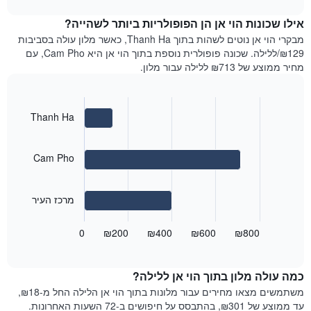
1
את
chart
ציר
מחיר
אילו שכונות הוי אן הן הפופולריות ביותר לשהייה?
Y
הממוצע
מבקרי הוי אן נוטים לשהות בתוך Thanh Ha, כאשר מלון עולה בסביבות
המציגים
של
₪129/ללילה. שכונה פופולרית נוספת בתוך הוי אן היא Cam Pho, עם
את
חדר
מחיר ממוצע של ₪713 ללילה עבור מלון.
המחיר
לכל
הממוצע
יום
של
בשבוע
חדר
Bar
התרשים
Chart
Thanh Ha
graphic.
chart
כולל
with
1
3
ציר
bars.
Cam Pho
X
המציגים
התרשים
את
הבא
מרכז העיר
ימי
מציג
השבוע.
את
התרשים
0
₪200
₪400
₪600
₪800
End
מחיר
of
כולל
הממוצע
interactive
1
של
chart
ציר
כמה עולה מלון בתוך הוי אן ללילה?
חדר
Y
בשכונות
משתמשים מצאו מחירים עבור מלונות בתוך הוי אן הלילה החל מ-₪18,
המציג
הכי
עד ממוצע של ₪301, בהתבסס על חיפושים ב-72 השעות האחרונות.