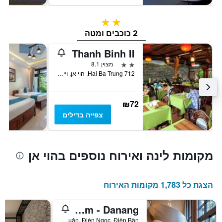
2 כוכבים
2 כוכבים ומטה
Thanh Binh II
2 כוכבים
מצוין 8.1
712 Hai Ba Trung, הוי אן, וייטנאם
₪72
צפייה בדילים
מקומות לינה ואירוח נוספים בהוי אן
הצגת כל 1,783 מקומות האירוח
The Five Villas & Resort Quangnam - Danang
Đường Lạc Long Quân, Điện Ngọc, Điện Bàn, הוי אן, וייטנאם