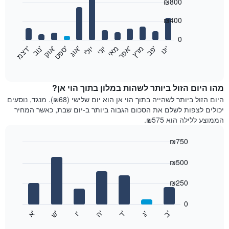
₪800
graphic.
chart
with
12
₪400
bars.
0
התרשים
'
'
מרץ
'
מאי
יוני
יולי
'
'
'
'
'
י
נ
ו
פ
ב​​​​​​​
א
פ
ר
א
ו
ג
ס
פ
ט
א
ו
ק
נ
ו
ב
ד
צ
מ
הבא
End
of
מציג
interactive
את
chart
מחיר
מהו היום הזול ביותר לשהות במלון בתוך הוי אן?
הממוצע
היום הזול ביותר לשהייה בתוך הוי אן הוא יום שלישי (₪68). מנגד, נוסעים
של
יכולים לצפות לשלם את הסכום הגבוה ביותר ב-יום שבת, כאשר המחיר
חדר
הממוצע ללילה הוא ₪575.
בכל
חודש
₪750
התרשים
Bar
כולל
Chart
graphic.
chart
₪500
1
with
ציר
7
₪250
X
bars.
המציגים
חודשים.
0
התרשים
התרשים
'
'
'
'
'
'
ש
'
א
ה
ד
ב
ג
ו
הבא
End
כולל
of
מציג
interactive