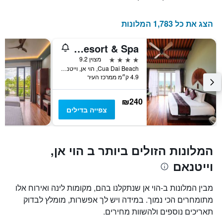
עד
השבוע
זה
למועד
השהות
שנמצא
הצג את כל 1,783 המלונות
בימים
התרשים
כולל
האחרונים
Victoria Hoi An Beach Resort & Spa
1
ציר
4 כוכבים
מצוין 9.2
Y
Cua Dai Beach, הוי אן, וייטנאם
המציג
4.9 ק״מ ממרכז העיר
את
מחיר
₪240
הממוצע
צפייה בדילים
של
חדר
המלונות הזולים ביותר ב הוי אן,
וייטנאם
מבין המלונות ב-הוי אן שנתקלנו בהם, מקומות לינה ואירוח אלו
מתומחרים הכי נמוך. במידה ויש לך אפשרות, מומלץ לבדוק
תאריכים נוספים ולהשוות מחירים.